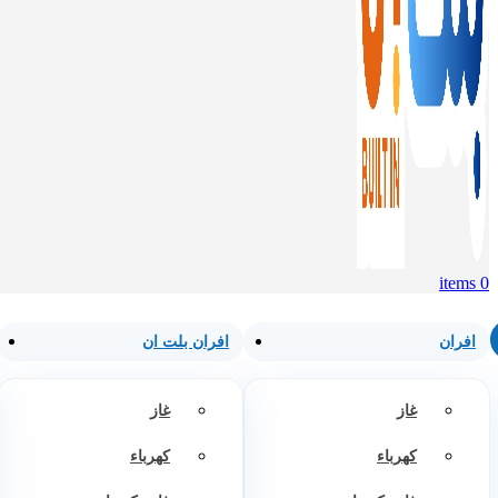
items
0
افران
افران بلت ان
غاز
غاز
كهرباء
كهرباء