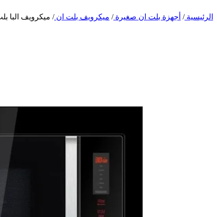
الرئيسية
/
أجهزة بلت ان صغيرة
/
ميكرويف بلت ان
/
ميكرويف البا بلت ان 30 لتر بشوايه ديجيتال –