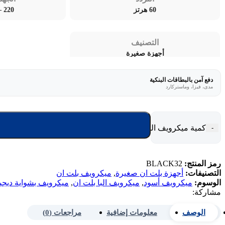
60 هرتز
220 – 240 فولت
التصنيف
أجهزة صغيرة
دفع آمن بالبطاقات البنكية
مدى، فيزا، وماستركارد
كمية ميكرويف البا بلت ان 30 لتر بشوايه ديجيتال - أسود BLACK32
-
رمز المنتج:
BLACK32
التصنيفات:
أجهزة بلت ان صغيرة
,
ميكرويف بلت ان
الوسوم:
ميكرويف أسود
,
ميكرويف البا بلت ان
,
ميكرويف بشواية ديجي
مشاركة:
الوصف
معلومات إضافية
مراجعات (0)