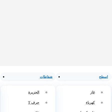
اسطح
شفاطات
غاز
الجزيرة
كهرباء
حرف T