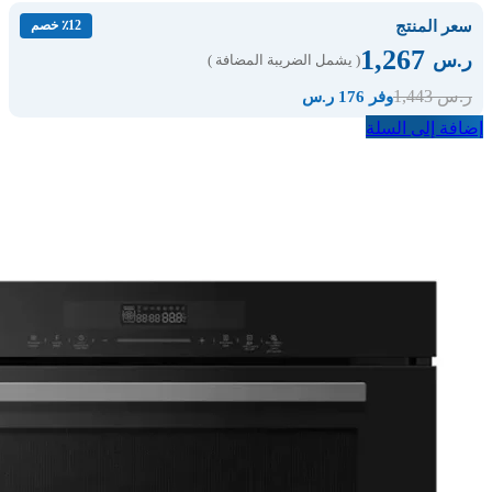
سعر المنتج
٪12 خصم
1,267
ر.س
( يشمل الضريبة المضافة )
1,443
ر.س
وفر 176 ر.س
إضافة إلى السلة