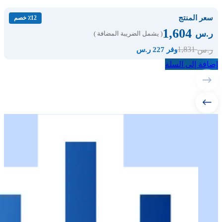
سعر المنتج
٪12 خصم
1,604
ر.س
( يشمل الضريبة المضافة )
1,831
ر.س
وفر 227 ر.س
إضافة إلى السلة