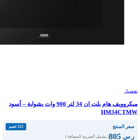
تفضيل
ميكروويف هام بلت ان 34 لتر 900 وات بشواية – أسود
HM34CTMW
سعر المنتج
٪12 خصم
805
ر.س
( يشمل الضريبة المضافة )