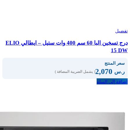
تفضيل
درج تسخين البا 60 سم 400 وات ستيل – ايطالي ELIO
15 DW
سعر المنتج
2,070
ر.س
( يشمل الضريبة المضافة )
إضافة إلى السلة