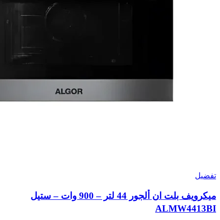
تفضيل
ميكرويف بلت ان ألجور 44 لتر – 900 وات – ستيل
ALMW4413BI