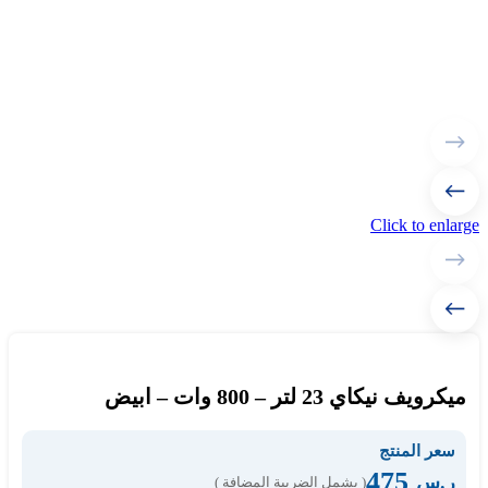
Click to enlarge
ميكرويف نيكاي 23 لتر – 800 وات – ابيض
سعر المنتج
475
ر.س
( يشمل الضريبة المضافة )