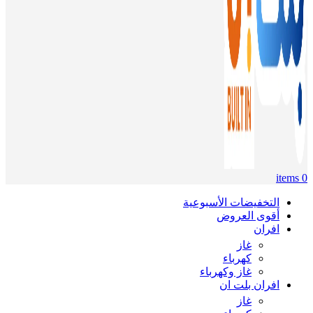
items
0
التخفيضات الأسبوعية
أقوى العروض
افران
غاز
كهرباء
غاز وكهرباء
افران بلت ان
غاز