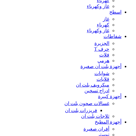
كهرباء
غاز وكهرباء
اسطح
غاز
كهرباء
غاز وكهرباء
شفاطات
الجزيرة
حرف T
فلات
هرمي
أجهزة بلت ان صغيرة
شوايات
قلايات
ميكرويف بلت ان
ادراج تسخين
أجهزة كبيرة
غسالات صحون بلت ان
فريزرات بلت ان
ثلاجات بلت ان
أجهزة المطبخ
أفران صغيرة
توستر