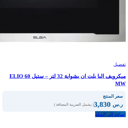
تفضيل
ميكرويف البا بلت ان بشواية 32 لتر – ستيل ELIO 60
MW
سعر المنتج
3,830
ر.س
( يشمل الضريبة المضافة )
إضافة إلى السلة