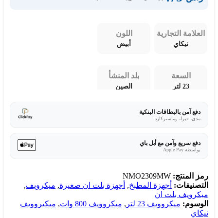
العلامة التجارية
اللون
نيكاي
أبيض
السعة
بلد المنشأ
23 لتر
الصين
دفع آمن بالبطاقات البنكية
مدى، فيزا، وماستركارد
دفع سريع وآمن مع أبل باي
بواسطة Apple Pay
رمز المنتج:
NMO2309MW
التصنيفات:
أجهزة المطبخ
,
أجهزة بلت ان صغيرة
,
ميكرويف
,
ميكرويف بلت ان
الوسوم:
ميكروويف 23 لتر
,
ميكروويف 800 وات
,
ميكيروويف
نيكاي