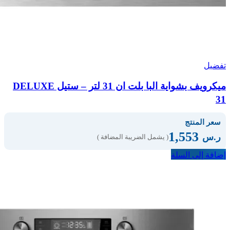
تفضيل
ميكرويف بشواية البا بلت ان 31 لتر – ستيل DELUXE
31
سعر المنتج
1,553
ر.س
( يشمل الضريبة المضافة )
إضافة إلى السلة