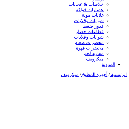
خلاطات & عجانات
عصارات فواكه
غلايات موية
شوايات وقلايات
قدور ضغط
قطاعات خضار
شوايات وقلايات
محضرات طعام
محضرات قهوة
مفارم لحم
ميكرويف
المدونة
الرئيسية
/
أجهزة المطبخ
/
ميكرويف