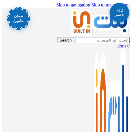
Skip to navigation
Skip to main content
٪12
٪12
٪12
خصم
خصم
خصم
ضمان
عامين
Search
items
0