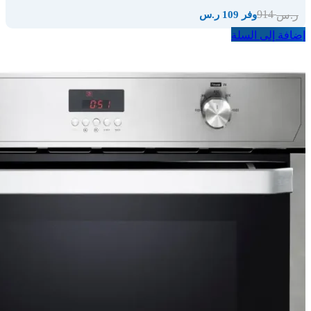
914
ر.س
وفر 109 ر.س
إضافة إلى السلة