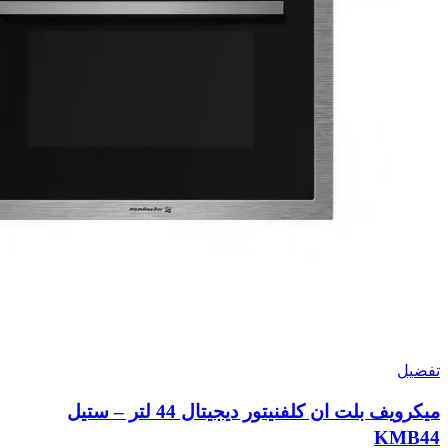
تفضيل
ميكرويف بلت ان كلفنيتور ديجيتال 44 لتر – ستيل
KMB44