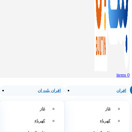
items
0
افران
افران بلت ان
غاز
غاز
كهرباء
كهرباء