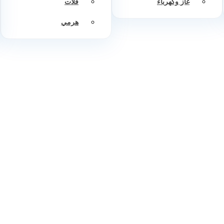
غاز وكهرباء
فلات
هرمي