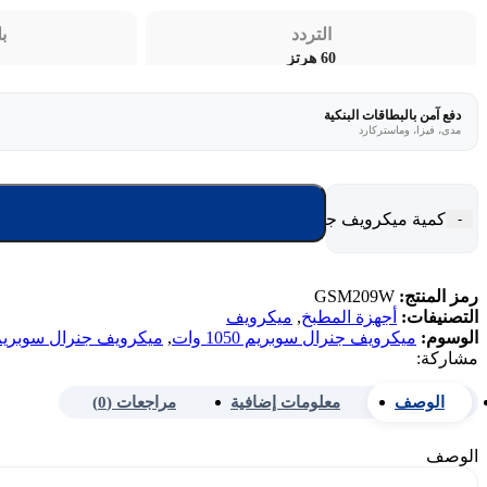
التردد
ب
60 هرتز
دفع آمن بالبطاقات البنكية
مدى، فيزا، وماستركارد
كمية ميكرويف جنرال سوبريم 20 لتر - 1050 وات - أبيض GSM209W
-
رمز المنتج:
GSM209W
التصنيفات:
أجهزة المطبخ
,
ميكرويف
الوسوم:
ميكرويف جنرال سوبريم 1050 وات
,
ميكرويف جنرال سوبريم 20 ل
مشاركة:
الوصف
معلومات إضافية
مراجعات (0)
الوصف