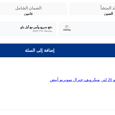
لد المنشأ
الضمان الشامل
الصين
عامين
دفع سريع وآمن مع أبل باي
بواسطة Apple Pay
إضافة إلى السلة
+
تر
,
ميكرويف جنرال سوبريم أبيض