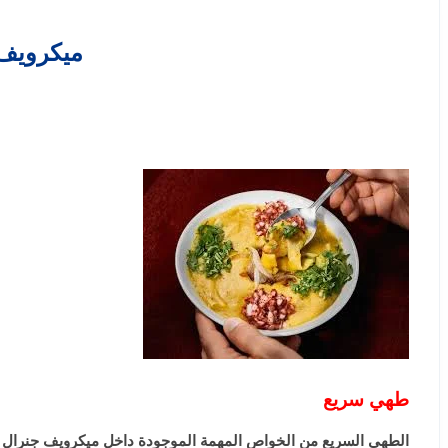
ميكرويف جنرال سوبري
طهي سريع