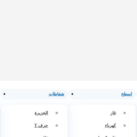
اسطح
شفاطات
غاز
الجزيرة
كهرباء
حرف T