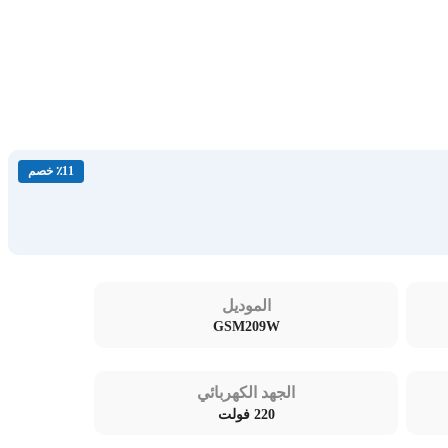
٪11 خصم
الموديل
GSM209W
الجهد الكهربائي
220 فولت