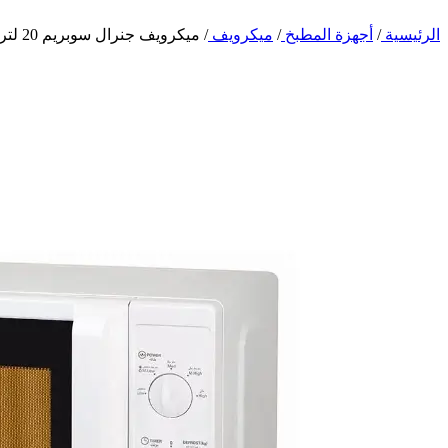
الرئيسية
/
أجهزة المطبخ
/
ميكرويف
/
ميكرويف جنرال سوبريم 20 لتر – 1050 وات – أبيض GSM209W