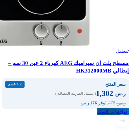
تفضيل
مسطح بلت ان سيراميك AEG كهرباء 2 عين 30 سم –
إيطالي HK312000MB
سعر المنتج
٪12 خصم
1,302
ر.س
( يشمل الضريبة المضافة )
1,478
ر.س
وفر 176 ر.س
إضافة إلى السلة