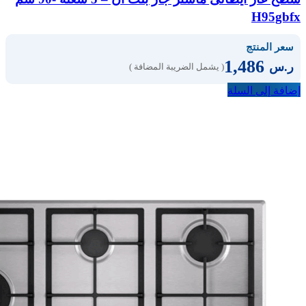
H95gbfx
سعر المنتج
1,486
ر.س
( يشمل الضريبة المضافة )
إضافة إلى السلة