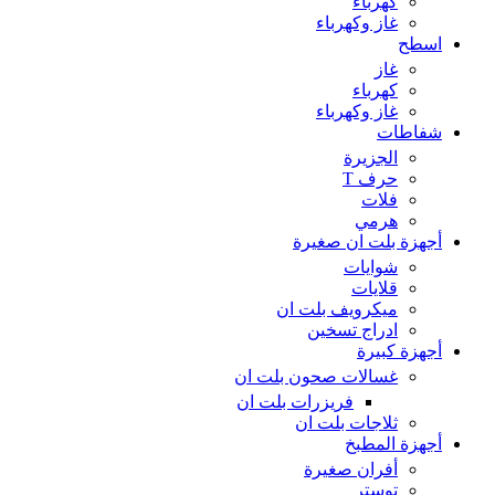
كهرباء
غاز وكهرباء
اسطح
غاز
كهرباء
غاز وكهرباء
شفاطات
الجزيرة
حرف T
فلات
هرمي
أجهزة بلت ان صغيرة
شوايات
قلايات
ميكرويف بلت ان
ادراج تسخين
أجهزة كبيرة
غسالات صحون بلت ان
فريزرات بلت ان
ثلاجات بلت ان
أجهزة المطبخ
أفران صغيرة
توستر