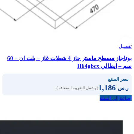
تفضيل
بوتاجاز مسطح ماستر جاز 4 شعلات غاز – بلت ان – 60
سم – إيطالي H64gbcx
سعر المنتج
1,186
ر.س
( يشمل الضريبة المضافة )
إضافة إلى السلة