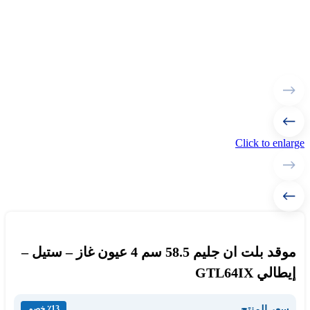
Click to enlarge
موقد بلت ان جليم 58.5 سم 4 عيون غاز – ستيل –
إيطالي GTL64IX
سعر المنتج
٪13 خصم