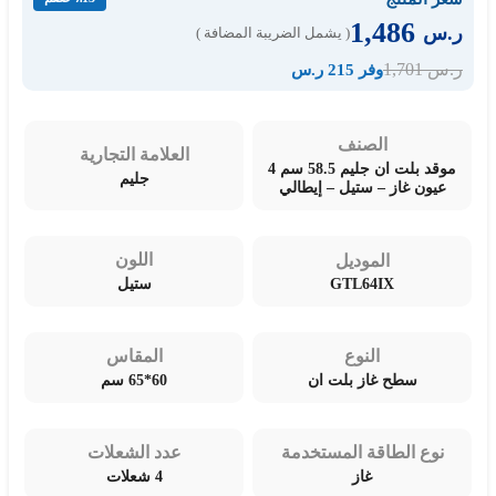
1,486
ر.س
( يشمل الضريبة المضافة )
1,701
ر.س
وفر 215 ر.س
الصنف
العلامة التجارية
موقد بلت ان جليم 58.5 سم 4
جليم
عيون غاز – ستيل – إيطالي
اللون
الموديل
GTL64IX
ستيل
النوع
المقاس
سطح غاز بلت ان
60*65 سم
نوع الطاقة المستخدمة
عدد الشعلات
غاز
4 شعلات