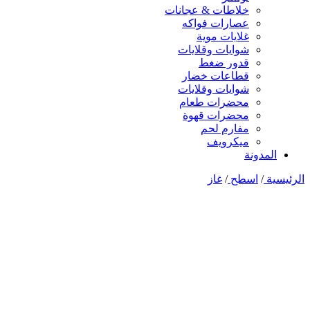
خلاطات & عجانات
عصارات فواكه
غلايات موية
شوايات وقلايات
قدور ضغط
قطاعات خضار
شوايات وقلايات
محضرات طعام
محضرات قهوة
مفارم لحم
ميكرويف
المدونة
الرئيسية
/
اسطح
/
غاز