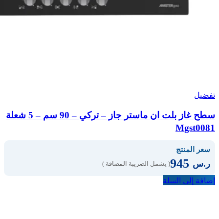
تفضيل
سطح غاز بلت ان ماستر جاز – تركي – 90 سم – 5 شعلة
Mgst0081
سعر المنتج
945
ر.س
( يشمل الضريبة المضافة )
إضافة إلى السلة