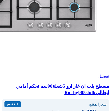
تفضيل
مسطح بلت ان غاز ارو 5شعلة90سم تحكم أمامي
إيطاليRo- hg905shdk
سعر المنتج
٪11 خصم