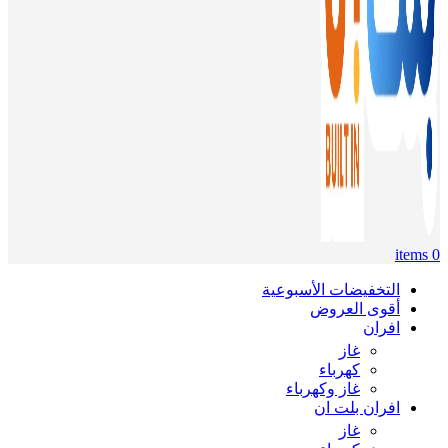
items
0
التخفيضات الأسبوعية
أقوى العروض
افران
غاز
كهرباء
غاز وكهرباء
افران بلت ان
غاز