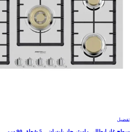
تفضيل
سطح غاز ايطالى ماستر جاز بلت ان – 5 شعلة -90 سم