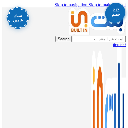
Skip to navigation
Skip to main content
٪11
٪13
٪12
٪13
خصم
خصم
خصم
خصم
ضمان
عامين
Search
items
0