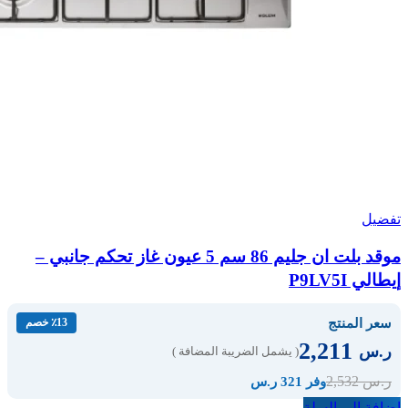
تفضيل
موقد بلت ان جليم 86 سم 5 عيون غاز تحكم جانبي –
إيطالي P9LV5I
سعر المنتج
٪13 خصم
2,211
ر.س
( يشمل الضريبة المضافة )
2,532
ر.س
وفر 321 ر.س
إضافة إلى السلة