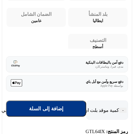
بلد المنشأ
الضمان الشامل
ايطاليا
عامين
التصنيف
أسطح
دفع آمن بالبطاقات البنكية
مدى، فيزا، وماستركارد
دفع سريع وآمن مع أبل باي
بواسطة Apple Pay
إضافة إلى السلة
كمية موقد بلت ان جليم 58.5 سم 4 عيون غاز - ستيل - إيطالي GTL64IX
-
رمز المنتج:
GTL64IX