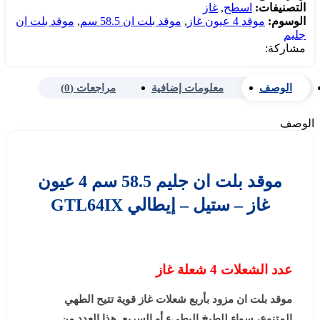
التصنيفات:
اسطح
,
غاز
الوسوم:
موقد 4 عيون غاز
,
موقد بلت ان 58.5 سم
,
موقد بلت ان
جليم
مشاركة:
الوصف
معلومات إضافية
مراجعات (0)
الوصف
موقد بلت ان جليم 58.5 سم 4 عيون
غاز – ستيل – إيطالي GTL64IX
عدد الشعلات 4 شعلة غاز
موقد بلت ان مزود بأربع شعلات غاز قوية تتيح الطهي
المتنوع، سواء للطبخ البطيء أو السريع. هذا العدد من