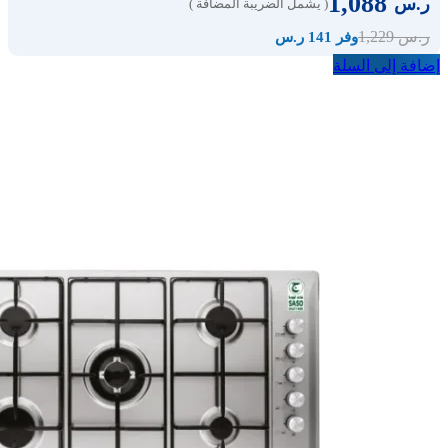
1,088
ر.س
( يشمل الضريبة المضافة )
1,229
ر.س
وفر 141 ر.س
إضافة إلى السلة