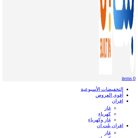
items
0
التخفيضات الأسبوعية
أقوى العروض
افران
غاز
كهرباء
غاز وكهرباء
افران بلت ان
غاز