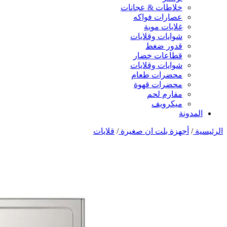
خلاطات & عجانات
عصارات فواكه
غلايات موية
شوايات وقلايات
قدور ضغط
قطاعات خضار
شوايات وقلايات
محضرات طعام
محضرات قهوة
مفارم لحم
ميكرويف
المدونة
الرئيسية
/
أجهزة بلت ان صغيرة
/
قلايات