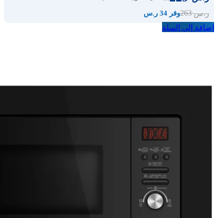
263
ر.س
وفر 34 ر.س
إضافة إلى السلة