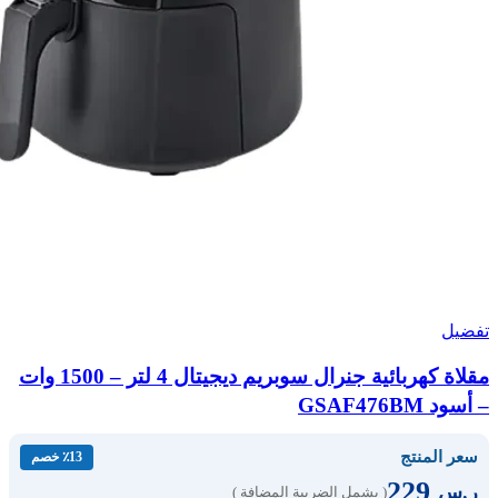
تفضيل
مقلاة كهربائية جنرال سوبريم ديجيتال 4 لتر – 1500 وات
– أسود GSAF476BM
سعر المنتج
٪13 خصم
229
ر.س
( يشمل الضريبة المضافة )