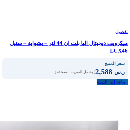
تفضيل
ميكرويف ديجيتال البا بلت ان 44 لتر – بشواية – ستيل
LUX46
سعر المنتج
2,588
ر.س
( يشمل الضريبة المضافة )
إضافة إلى السلة