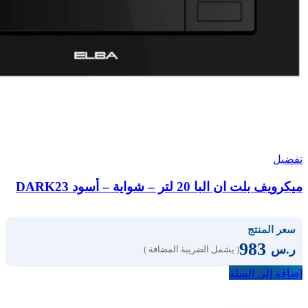
تفضيل
ميكرويف بلت ان البا 20 لتر – شواية – أسود DARK23
سعر المنتج
983
ر.س
( يشمل الضريبة المضافة )
إضافة إلى السلة