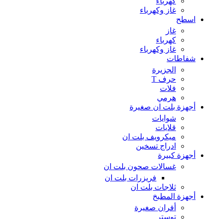
كهرباء
غاز وكهرباء
اسطح
غاز
كهرباء
غاز وكهرباء
شفاطات
الجزيرة
حرف T
فلات
هرمي
أجهزة بلت ان صغيرة
شوايات
قلايات
ميكرويف بلت ان
ادراج تسخين
أجهزة كبيرة
غسالات صحون بلت ان
فريزرات بلت ان
ثلاجات بلت ان
أجهزة المطبخ
أفران صغيرة
توستر