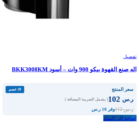
تفضيل
اله صنع القهوة بيكو 900 وات – أسود BKK3008KM
سعر المنتج
٪9 خصم
102
ر.س
( يشمل الضريبة المضافة )
112
ر.س
وفر 10 ر.س
إضافة إلى السلة