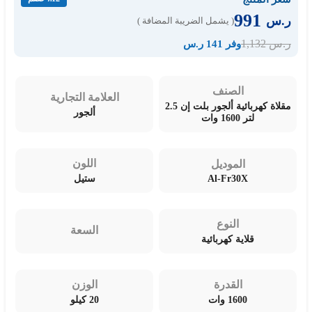
991
ر.س
( يشمل الضريبة المضافة )
1,132
ر.س
وفر 141 ر.س
الصنف
العلامة التجارية
مقلاة كهربائية ألجور بلت إن 2.5
ألجور
لتر 1600 وات
اللون
الموديل
Al-Fr30X
ستيل
النوع
السعة
قلاية كهربائية
القدرة
الوزن
1600 وات
20 كيلو