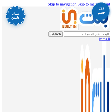
Skip to navigation
Skip to main content
٪13
٪13
٪9
٪12
خصم
خصم
خصم
خصم
ضمان
عامين
Search
items
0