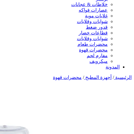
خلاطات & عجانات
عصارات فواكه
غلايات موية
شوايات وقلايات
قدور ضغط
قطاعات خضار
شوايات وقلايات
محضرات طعام
محضرات قهوة
مفارم لحم
ميكرويف
المدونة
الرئيسية
/
أجهزة المطبخ
/
محضرات قهوة