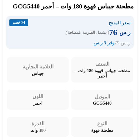
مطحنة جيباس قهوة 180 وات – أحمر GCG5440
سعر المنتج
٪4 خصم
76
ر.س
( يشمل الضريبة المضافة )
79
ر.س
وفر 3 ر.س
الصنف
العلامة التجارية
مطحنة جيباس قهوة 180 وات –
جيباس
أحمر
اللون
الموديل
GCG5440
احمر
النوع
القدرة
مطحنة قهوة
180 وات