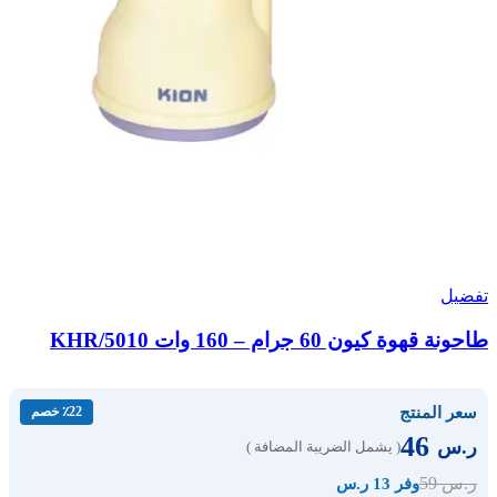
تفضيل
طاحونة قهوة كيون 60 جرام – 160 وات KHR/5010
سعر المنتج
٪22 خصم
46
ر.س
( يشمل الضريبة المضافة )
59
ر.س
وفر 13 ر.س