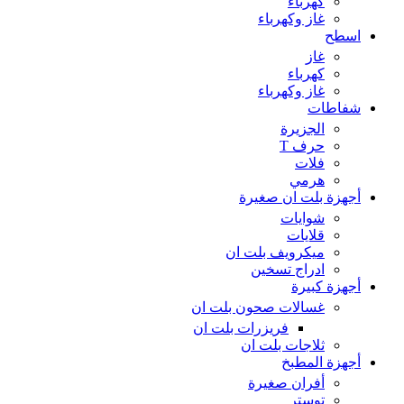
كهرباء
غاز وكهرباء
اسطح
غاز
كهرباء
غاز وكهرباء
شفاطات
الجزيرة
حرف T
فلات
هرمي
أجهزة بلت ان صغيرة
شوايات
قلايات
ميكرويف بلت ان
ادراج تسخين
أجهزة كبيرة
غسالات صحون بلت ان
فريزرات بلت ان
ثلاجات بلت ان
أجهزة المطبخ
أفران صغيرة
توستر