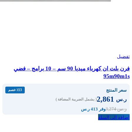
تفضيل
فرن بلت ان كهرباء ميديا 90 سم – 10 برامج – فضي
95m90m1s
سعر المنتج
٪13 خصم
2,861
ر.س
( يشمل الضريبة المضافة )
3,274
ر.س
وفر 413 ر.س
إضافة إلى السلة