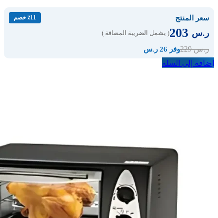
سعر المنتج
٪11 خصم
203
ر.س
( يشمل الضريبة المضافة )
229
ر.س
وفر 26 ر.س
إضافة إلى السلة