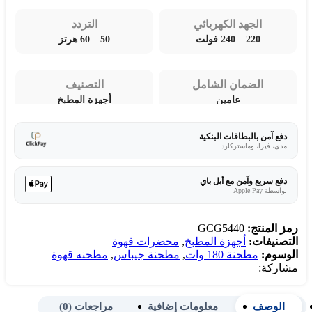
الجهد الكهربائي
التردد
220 – 240 فولت
50 – 60 هرتز
الضمان الشامل
التصنيف
عامين
أجهزة المطبخ
دفع آمن بالبطاقات البنكية
مدى، فيزا، وماستركارد
دفع سريع وآمن مع أبل باي
بواسطة Apple Pay
رمز المنتج:
GCG5440
التصنيفات:
أجهزة المطبخ
,
محضرات قهوة
الوسوم:
مطحنة 180 وات
,
مطحنة جيباس
,
مطحنه قهوة
مشاركة:
الوصف
معلومات إضافية
مراجعات (0)