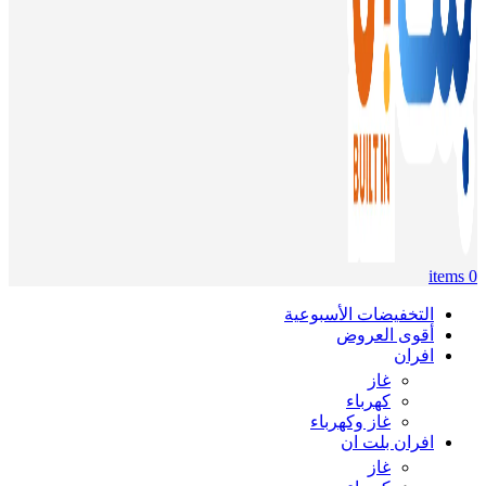
items
0
التخفيضات الأسبوعية
أقوى العروض
افران
غاز
كهرباء
غاز وكهرباء
افران بلت ان
غاز