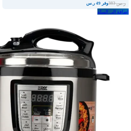
383
ر.س
وفر 49 ر.س
إضافة إلى السلة