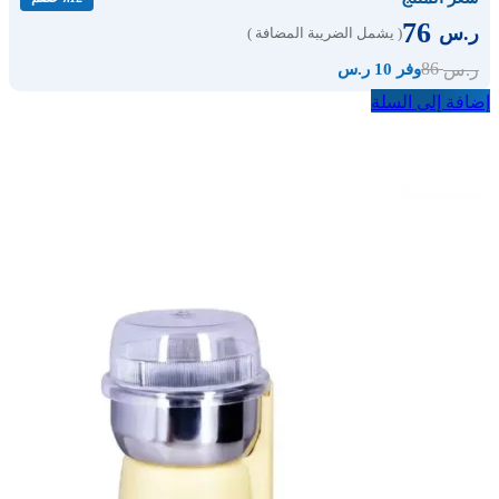
76
ر.س
( يشمل الضريبة المضافة )
86
ر.س
وفر 10 ر.س
إضافة إلى السلة