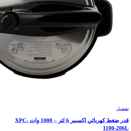
تفضيل
قدر ضغط كهربائي اكسبير 6 لتر – 1000 وات XPC-
1100-206L