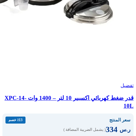
تفضيل
قدر ضغط كهربائي اكسبير 10 لتر – 1400 وات XPC-14-
10L
سعر المنتج
٪13 خصم
334
ر.س
( يشمل الضريبة المضافة )