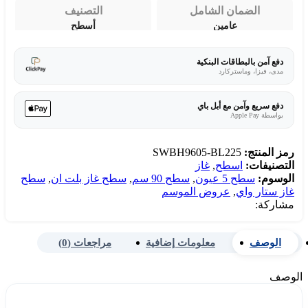
الضمان الشامل
التصنيف
عامين
أسطح
دفع آمن بالبطاقات البنكية
مدى، فيزا، وماستركارد
دفع سريع وآمن مع أبل باي
بواسطة Apple Pay
رمز المنتج:
SWBH9605-BL225
التصنيفات:
اسطح
,
غاز
الوسوم:
سطح 5 عيون
,
سطح 90 سم
,
سطح غاز بلت ان
,
سطح
غاز ستار واي
,
عروض الموسم
مشاركة:
الوصف
معلومات إضافية
مراجعات (0)
الوصف