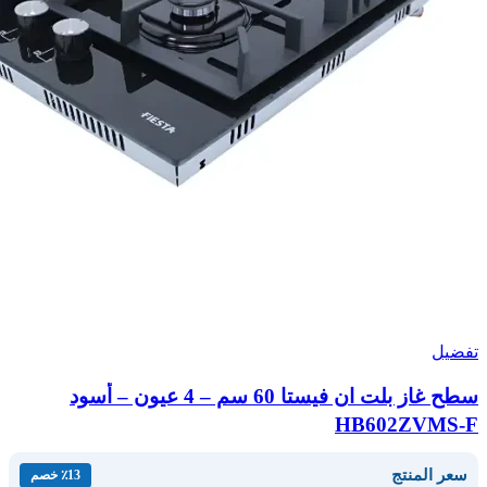
تفضيل
سطح غاز بلت ان فيستا 60 سم – 4 عيون – أسود
HB602ZVMS-F
سعر المنتج
٪13 خصم