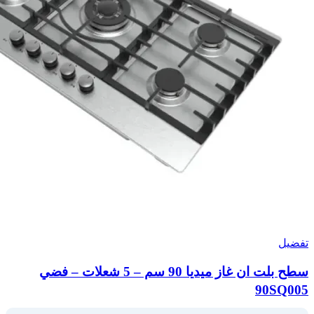
تفضيل
سطح بلت ان غاز ميديا 90 سم – 5 شعلات – فضي
90SQ005