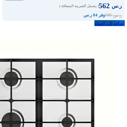
562
ر.س
( يشمل الضريبة المضافة )
646
ر.س
وفر 84 ر.س
إضافة إلى السلة