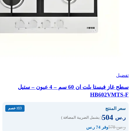
تفضيل
سطح غاز فيستا بلت ان 60 سم – 4 عيون – ستيل
HB602VMTS-F
سعر المنتج
٪13 خصم
504
ر.س
( يشمل الضريبة المضافة )
578
ر.س
وفر 74 ر.س