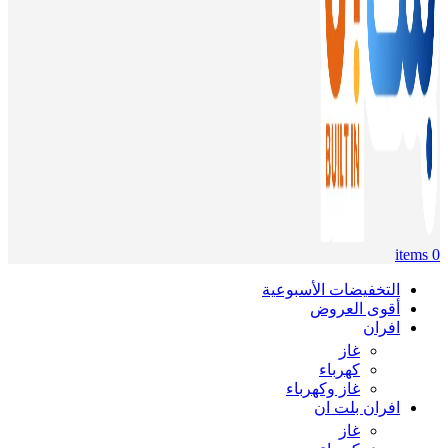
items
0
التخفيضات الأسبوعية
أقوى العروض
افران
غاز
كهرباء
غاز وكهرباء
افران بلت ان
غاز