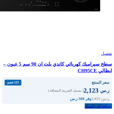
تفضيل
سطح سيراميك كهربائي كاندي بلت ان 90 سم 5 عيون –
ايطالي CH95CE
سعر المنتج
٪13 خصم
2,123
ر.س
( يشمل الضريبة المضافة )
2,431
ر.س
وفر 308 ر.س
إضافة إلى السلة