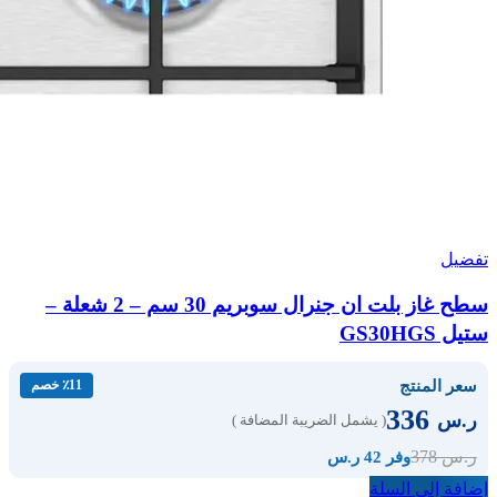
تفضيل
سطح غاز بلت ان جنرال سوبريم 30 سم – 2 شعلة –
ستيل GS30HGS
سعر المنتج
٪11 خصم
336
ر.س
( يشمل الضريبة المضافة )
378
ر.س
وفر 42 ر.س
إضافة إلى السلة