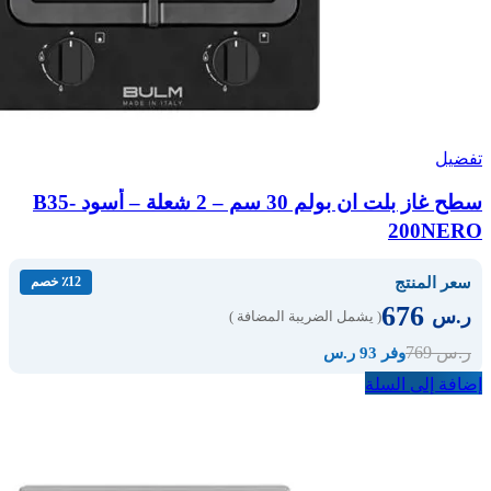
تفضيل
سطح غاز بلت ان بولم 30 سم – 2 شعلة – أسود B35-
200NERO
سعر المنتج
٪12 خصم
676
ر.س
( يشمل الضريبة المضافة )
769
ر.س
وفر 93 ر.س
إضافة إلى السلة