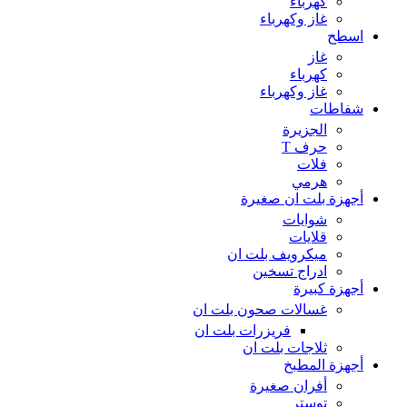
كهرباء
غاز وكهرباء
اسطح
غاز
كهرباء
غاز وكهرباء
شفاطات
الجزيرة
حرف T
فلات
هرمي
أجهزة بلت ان صغيرة
شوايات
قلايات
ميكرويف بلت ان
ادراج تسخين
أجهزة كبيرة
غسالات صحون بلت ان
فريزرات بلت ان
ثلاجات بلت ان
أجهزة المطبخ
أفران صغيرة
توستر