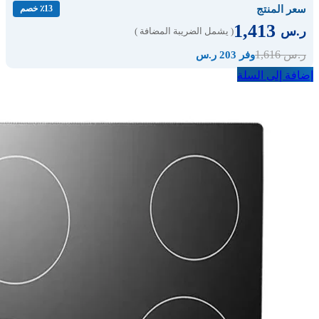
سعر المنتج
٪13 خصم
1,413
ر.س
( يشمل الضريبة المضافة )
1,616
ر.س
وفر 203 ر.س
إضافة إلى السلة