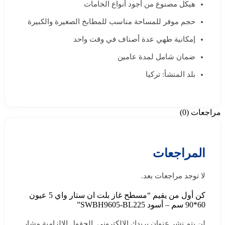
هيكل مصنوع من أجود أنواع الخامات
حجم موفر للمساحة مناسب للمطابخ الصغيرة والكبيرة
إمكانية طهي عدة أصناف في وقت واحد
ضمان شامل لمدة عامين
بلد المنشأ: تركيا
مراجعات (0)
المراجعات
لا توجد مراجعات بعد.
كن أول من يقيم “مسطح غاز بلت ان ستار واي 5 عيون
60*90 سم – أسود SWBH9605-BL225”
لن يتم نشر عنوان بريدك الإلكتروني.
الحقول الإلزامية مشار