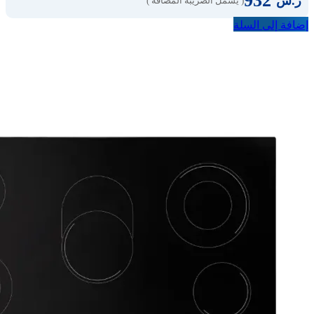
932
ر.س
( يشمل الضريبة المضافة )
إضافة إلى السلة