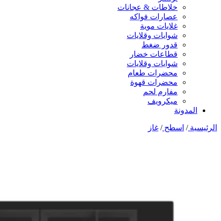
خلاطات & عجانات
عصارات فواكه
غلايات موية
شوايات وقلايات
قدور ضغط
قطاعات خضار
شوايات وقلايات
محضرات طعام
محضرات قهوة
مفارم لحم
ميكرويف
المدونة
الرئيسية
/
اسطح
/
غاز