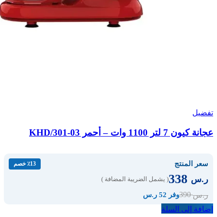
تفضيل
عجانة كيون 7 لتر 1100 وات – أحمر KHD/301-03
سعر المنتج
٪13 خصم
338
ر.س
( يشمل الضريبة المضافة )
390
ر.س
وفر 52 ر.س
إضافة إلى السلة