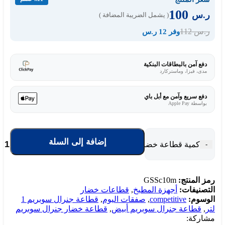
100
ر.س
( يشمل الضريبة المضافة )
112
ر.س
وفر 12 ر.س
دفع آمن بالبطاقات البنكية
مدى، فيزا، وماستركارد
دفع سريع وآمن مع أبل باي
بواسطة Apple Pay
إضافة إلى السلة
كمية قطاعة خضار جنرال سوبريم 1 لتر - 280 وات - أبيض
-
رمز المنتج:
GSSc10m
التصنيفات:
أجهزة المطبخ
,
قطاعات خضار
الوسوم:
competitive
,
صفقات اليوم
,
قطاعة جنرال سوبريم 1
لتر
,
قطاعة جنرال سوبريم أبيض
,
قطاعة خضار جنرال سوبريم
مشاركة: