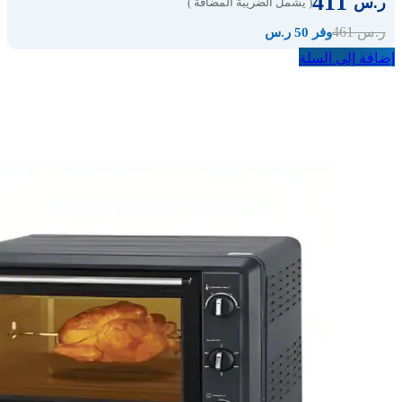
411
ر.س
( يشمل الضريبة المضافة )
461
ر.س
وفر 50 ر.س
إضافة إلى السلة