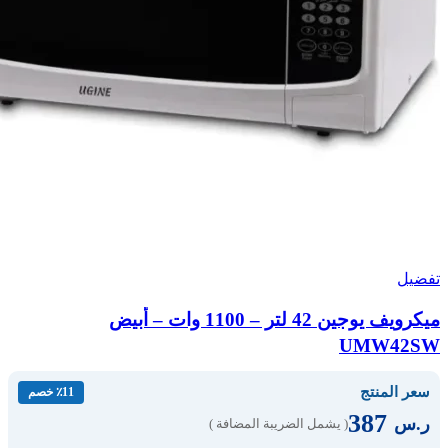
تفضيل
ميكرويف يوجين 42 لتر – 1100 وات – أبيض
UMW42SW
سعر المنتج
٪11 خصم
387
ر.س
( يشمل الضريبة المضافة )