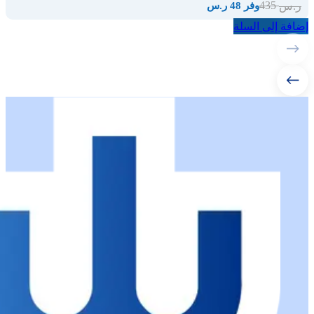
435
ر.س
وفر 48 ر.س
إضافة إلى السلة