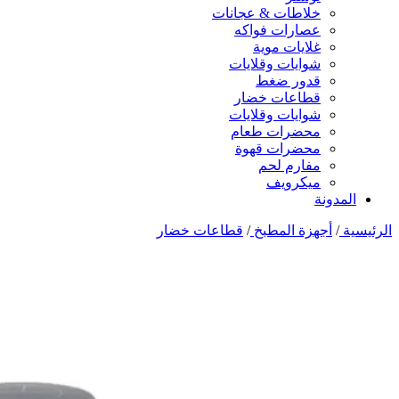
خلاطات & عجانات
عصارات فواكه
غلايات موية
شوايات وقلايات
قدور ضغط
قطاعات خضار
شوايات وقلايات
محضرات طعام
محضرات قهوة
مفارم لحم
ميكرويف
المدونة
الرئيسية
/
أجهزة المطبخ
/
قطاعات خضار