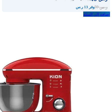
59
ر.س
وفر 13 ر.س
إضافة إلى السلة