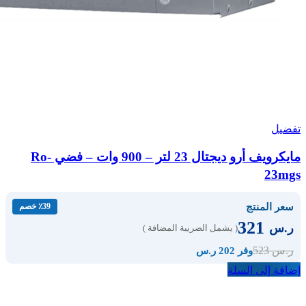
تفضيل
مايكرويف أرو ديجتال 23 لتر – 900 وات – فضي Ro-
23mgs
سعر المنتج
٪39 خصم
321
ر.س
( يشمل الضريبة المضافة )
523
ر.س
وفر 202 ر.س
إضافة إلى السلة