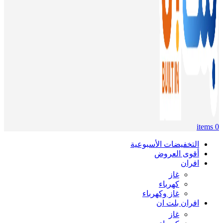
items
0
التخفيضات الأسبوعية
أقوى العروض
افران
غاز
كهرباء
غاز وكهرباء
افران بلت ان
غاز