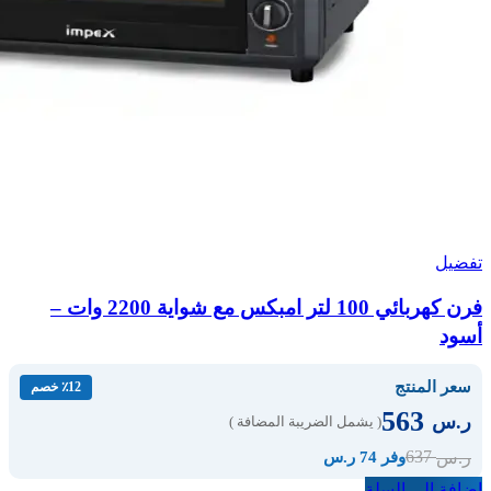
تفضيل
فرن كهربائي 100 لتر امبكس مع شواية 2200 وات –
أسود
سعر المنتج
٪12 خصم
563
ر.س
( يشمل الضريبة المضافة )
637
ر.س
وفر 74 ر.س
إضافة إلى السلة