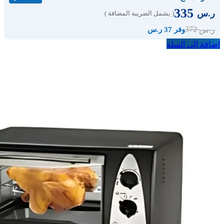
335
ر.س
( يشمل الضريبة المضافة )
372
ر.س
وفر 37 ر.س
إضافة إلى السلة