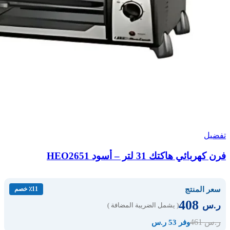
تفضيل
فرن كهربائي هاكتك 31 لتر – أسود HEO2651
سعر المنتج
٪11 خصم
408
ر.س
( يشمل الضريبة المضافة )
461
ر.س
وفر 53 ر.س