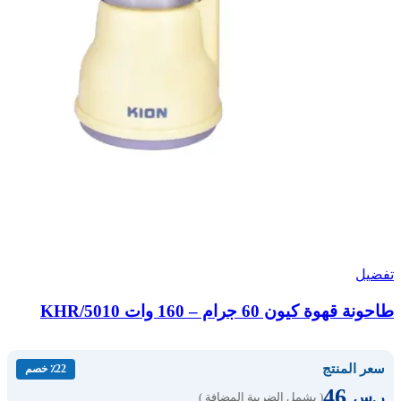
تفضيل
طاحونة قهوة كيون 60 جرام – 160 وات KHR/5010
سعر المنتج
٪22 خصم
46
ر.س
( يشمل الضريبة المضافة )