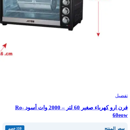
تفضيل
فرن ارو كهرباء صغير 60 لتر – 2000 وات أسود Ro-
60eow
سعر المنتج
٪10 خصم