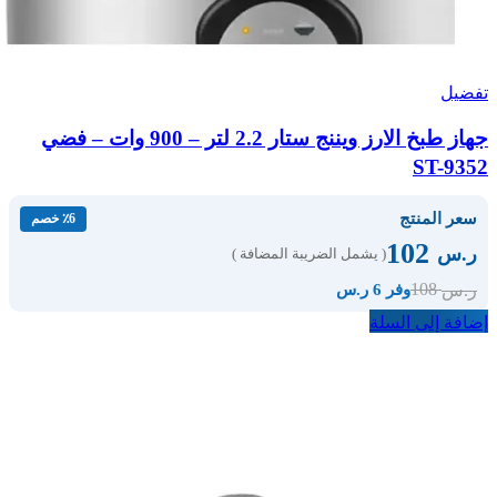
تفضيل
جهاز طبخ الارز ويننج ستار 2.2 لتر – 900 وات – فضي
ST-9352
سعر المنتج
٪6 خصم
102
ر.س
( يشمل الضريبة المضافة )
108
ر.س
وفر 6 ر.س
إضافة إلى السلة