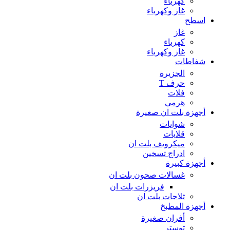
كهرباء
غاز وكهرباء
اسطح
غاز
كهرباء
غاز وكهرباء
شفاطات
الجزيرة
حرف T
فلات
هرمي
أجهزة بلت ان صغيرة
شوايات
قلايات
ميكرويف بلت ان
ادراج تسخين
أجهزة كبيرة
غسالات صحون بلت ان
فريزرات بلت ان
ثلاجات بلت ان
أجهزة المطبخ
أفران صغيرة
توستر