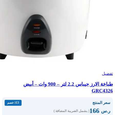
تفضيل
طباخة الارز جيباس 2.2 لتر – 900 وات – أبيض
GRC4326
سعر المنتج
٪13 خصم
166
ر.س
( يشمل الضريبة المضافة )