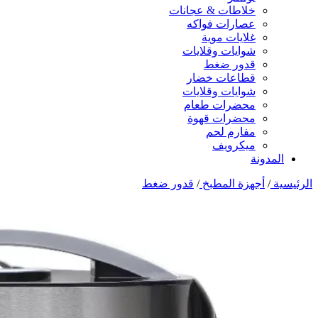
خلاطات & عجانات
عصارات فواكه
غلايات موية
شوايات وقلايات
قدور ضغط
قطاعات خضار
شوايات وقلايات
محضرات طعام
محضرات قهوة
مفارم لحم
ميكرويف
المدونة
الرئيسية
/
أجهزة المطبخ
/
قدور ضغط