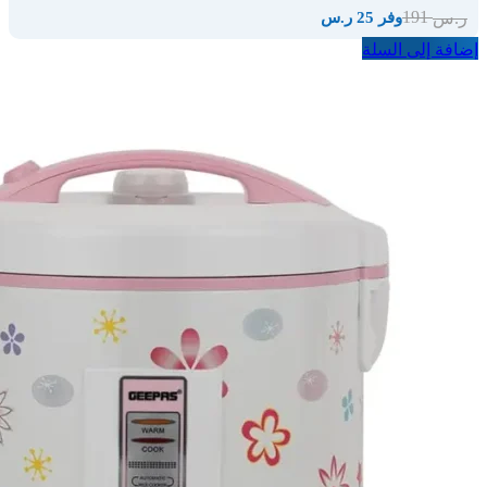
191
ر.س
وفر 25 ر.س
إضافة إلى السلة