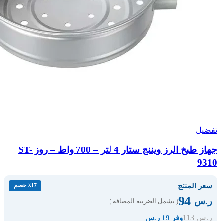
تفضيل
جهاز طبخ الرز ويننج ستار 4 لتر – 700 واط – روز ST-
9310
سعر المنتج
٪17 خصم
94
ر.س
( يشمل الضريبة المضافة )
113
ر.س
وفر 19 ر.س