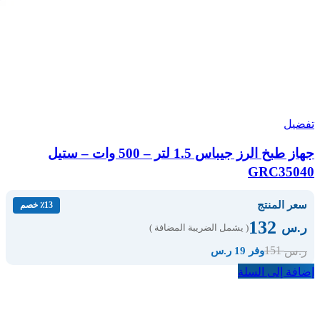
تفضيل
جهاز طبخ الرز جيباس 1.5 لتر – 500 وات – ستيل
GRC35040
سعر المنتج
٪13 خصم
132
ر.س
( يشمل الضريبة المضافة )
151
ر.س
وفر 19 ر.س
إضافة إلى السلة