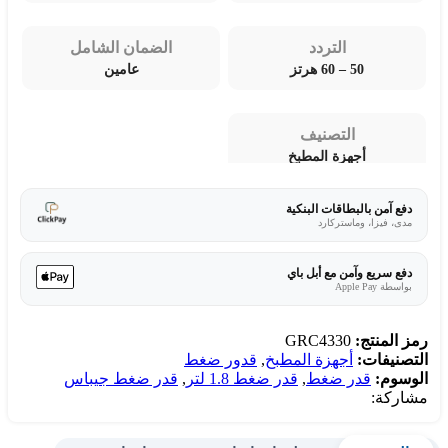
التردد
الضمان الشامل
50 – 60 هرتز
عامين
التصنيف
أجهزة المطبخ
دفع آمن بالبطاقات البنكية
مدى، فيزا، وماستركارد
دفع سريع وآمن مع أبل باي
بواسطة Apple Pay
رمز المنتج:
GRC4330
التصنيفات:
أجهزة المطبخ
,
قدور ضغط
الوسوم:
قدر ضغط
,
قدر ضغط 1.8 لتر
,
قدر ضغط جيباس
مشاركة: