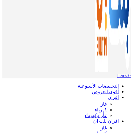
items
0
التخفيضات الأسبوعية
أقوى العروض
افران
غاز
كهرباء
غاز وكهرباء
افران بلت ان
غاز