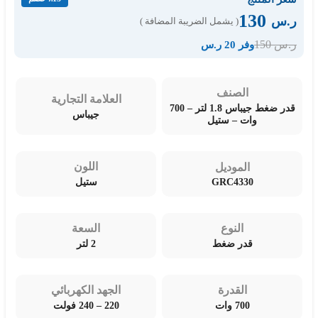
130
ر.س
( يشمل الضريبة المضافة )
150
ر.س
وفر 20 ر.س
الصنف
العلامة التجارية
قدر ضغط جيباس 1.8 لتر – 700
جيباس
وات – ستيل
اللون
الموديل
GRC4330
ستيل
النوع
السعة
قدر ضغط
2 لتر
القدرة
الجهد الكهربائي
700 وات
220 – 240 فولت