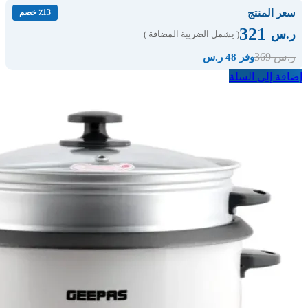
سعر المنتج
٪13 خصم
321
ر.س
( يشمل الضريبة المضافة )
369
ر.س
وفر 48 ر.س
إضافة إلى السلة