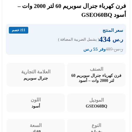
فرن كهرباء جنرال سوبريم 60 لتر 2000 وات –
أسود GSEO60BQ
سعر المنتج
٪11 خصم
434
ر.س
( يشمل الضريبة المضافة )
489
ر.س
وفر 55 ر.س
الصنف
العلامة التجارية
فرن كهرباء جنرال سوبريم 60
جنرال سوبريم
لتر 2000 وات – أسود
اللون
الموديل
GSEO60BQ
أسود
النوع
السعة
بشواية
60 لتر