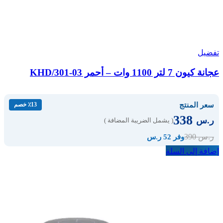
تفضيل
عجانة كيون 7 لتر 1100 وات – أحمر KHD/301-03
سعر المنتج
٪13 خصم
338
ر.س
( يشمل الضريبة المضافة )
390
ر.س
وفر 52 ر.س
إضافة إلى السلة