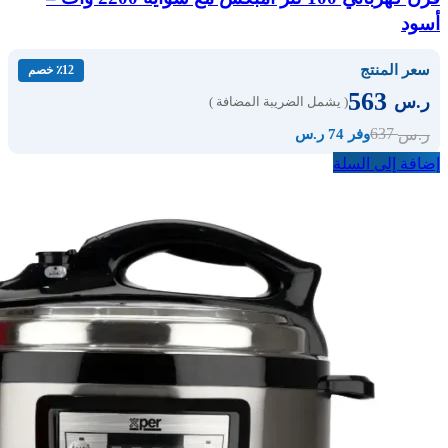
أسود
سعر المنتج
٪12 خصم
563
ر.س
( يشمل الضريبة المضافة )
637
ر.س
وفر 74 ر.س
إضافة إلى السلة