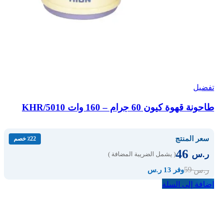
تفضيل
طاحونة قهوة كيون 60 جرام – 160 وات KHR/5010
سعر المنتج
٪22 خصم
46
ر.س
( يشمل الضريبة المضافة )
59
ر.س
وفر 13 ر.س
إضافة إلى السلة