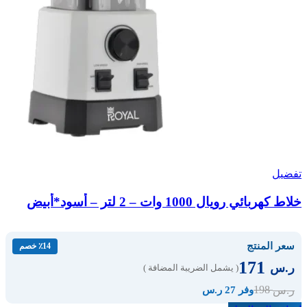
تفضيل
خلاط كهربائي رويال 1000 وات – 2 لتر – أسود*أبيض
سعر المنتج
٪14 خصم
171
ر.س
( يشمل الضريبة المضافة )
198
ر.س
وفر 27 ر.س