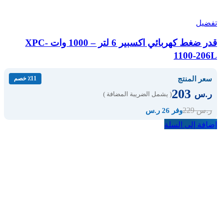
تفضيل
قدر ضغط كهربائي اكسبير 6 لتر – 1000 وات XPC-
1100-206L
سعر المنتج
٪11 خصم
203
ر.س
( يشمل الضريبة المضافة )
229
ر.س
وفر 26 ر.س
إضافة إلى السلة