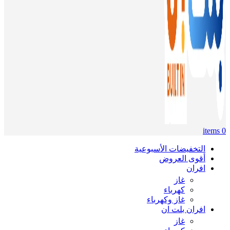
items
0
التخفيضات الأسبوعية
أقوى العروض
افران
غاز
كهرباء
غاز وكهرباء
افران بلت ان
غاز