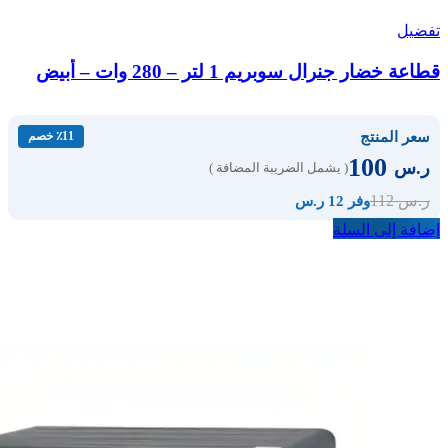
تفضيل
قطاعة خضار جنرال سوبريم 1 لتر – 280 وات – أبيض
سعر المنتج
٪11 خصم
100
ر.س
( يشمل الضريبة المضافة )
112
ر.س
وفر 12 ر.س
إضافة إلى السلة