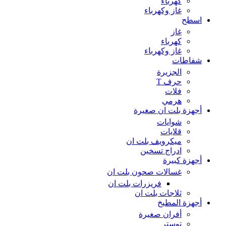
كهرباء
غاز وكهرباء
اسطح
غاز
كهرباء
غاز وكهرباء
شفاطات
الجزيرة
حرف T
فلات
هرمي
أجهزة بلت ان صغيرة
شوايات
قلايات
ميكرويف بلت ان
ادراج تسخين
أجهزة كبيرة
غسالات صحون بلت ان
فريزرات بلت ان
ثلاجات بلت ان
أجهزة المطبخ
أفران صغيرة
توستر