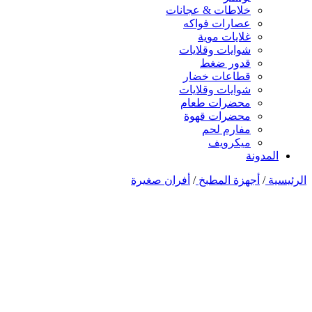
خلاطات & عجانات
عصارات فواكه
غلايات موية
شوايات وقلايات
قدور ضغط
قطاعات خضار
شوايات وقلايات
محضرات طعام
محضرات قهوة
مفارم لحم
ميكرويف
المدونة
الرئيسية
/
أجهزة المطبخ
/
أفران صغيرة