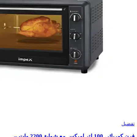
تفضيل
فرن كهربائي 100 لتر امبكس مع شواية 2200 وات –