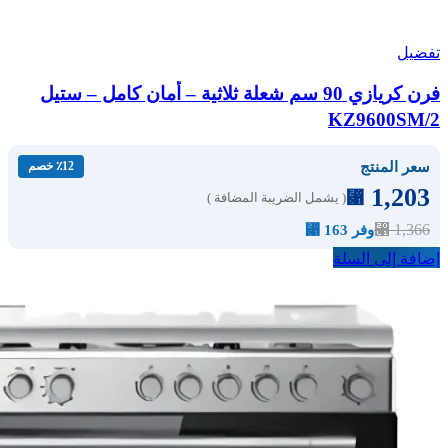
تفضيل
فرن كريازي 90 سم شعلة ثلاثية – أمان كامل – ستيل
KZ9600SM/2
سعر المنتج
٪12 خصم
1,203
⃁
( يشمل الضريبة المضافة )
⃁
1,366
وفر 163 ⃁
إضافة إلى السلة