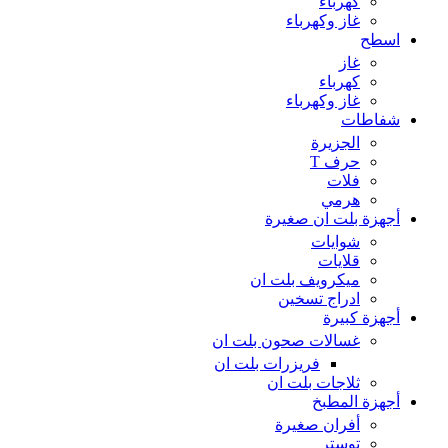
كهرباء
غاز وكهرباء
اسطح
غاز
كهرباء
غاز وكهرباء
شفاطات
الجزيرة
حرف T
فلات
هرمي
أجهزة بلت ان صغيرة
شوايات
قلايات
ميكرويف بلت ان
ادراج تسخين
أجهزة كبيرة
غسالات صحون بلت ان
فريزرات بلت ان
ثلاجات بلت ان
أجهزة المطبخ
أفران صغيرة
توستر