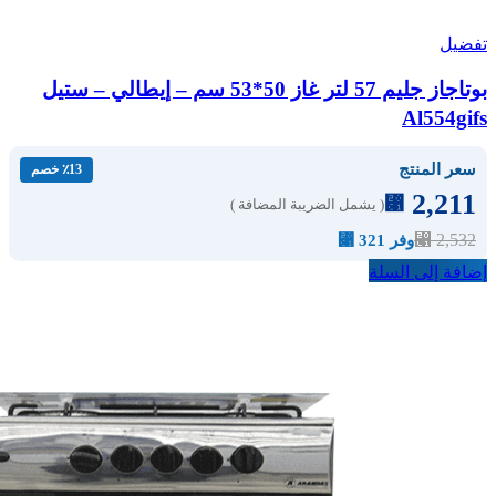
تفضيل
بوتاجاز جليم 57 لتر غاز 50*53 سم – إيطالي – ستيل
Al554gifs
سعر المنتج
٪13 خصم
2,211
⃁
( يشمل الضريبة المضافة )
⃁
2,532
وفر 321 ⃁
إضافة إلى السلة