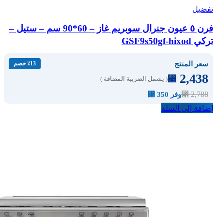
تفضيل
فرن ٥ عيون جنرال سوبريم غاز – 60*90 سم – ستيل –
تركي GSF9s50gf-hixod
سعر المنتج
٪13 خصم
2,438
⃁
( يشمل الضريبة المضافة )
⃁
2,788
وفر 350 ⃁
إضافة إلى السلة