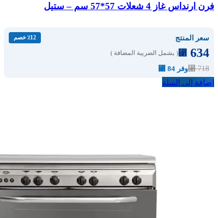
فرن ارنداس غاز 4 شعلات 57*57 سم – ستيل
سعر المنتج
٪12 خصم
634
⃁
( يشمل الضريبة المضافة )
⃁
718
وفر 84 ⃁
إضافة إلى السلة