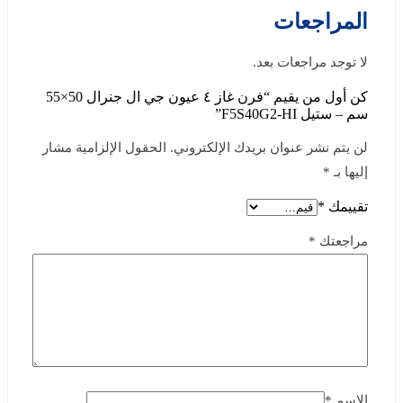
المراجعات
لا توجد مراجعات بعد.
كن أول من يقيم “فرن غاز ٤ عيون جي ال جنرال 50×55
سم – ستيل F5S40G2-HI”
لن يتم نشر عنوان بريدك الإلكتروني.
الحقول الإلزامية مشار
إليها بـ
*
تقييمك
*
مراجعتك
*
الاسم
*