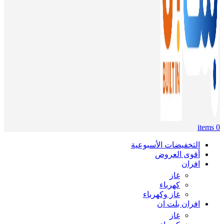
items
0
التخفيضات الأسبوعية
أقوى العروض
افران
غاز
كهرباء
غاز وكهرباء
افران بلت ان
غاز