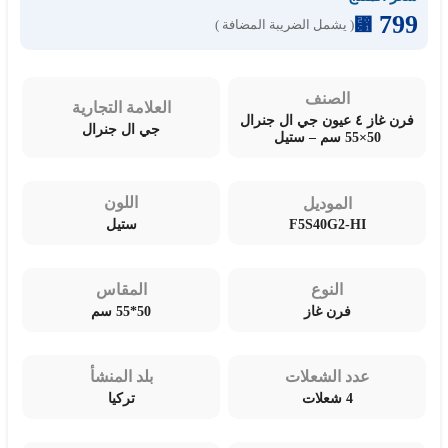
799
⃁
( يشمل الضريبة المضافة )
الصنف
العلامة التجارية
فرن غاز ٤ عيون جي ال جنرال
جي ال جنرال
50×55 سم – ستيل
اللون
الموديل
F5S40G2-HI
ستيل
النوع
المقاس
فرن غاز
50*55 سم
عدد الشعلات
بلد المنشأ
4 شعلات
تركيا