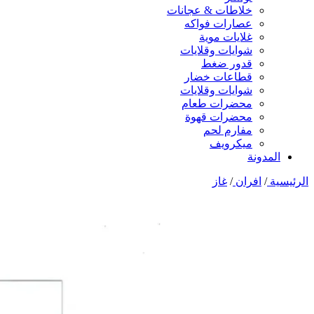
خلاطات & عجانات
عصارات فواكه
غلايات موية
شوايات وقلايات
قدور ضغط
قطاعات خضار
شوايات وقلايات
محضرات طعام
محضرات قهوة
مفارم لحم
ميكرويف
المدونة
الرئيسية
/
افران
/
غاز