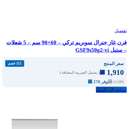
تفضيل
فرن غاز جنرال سوبريم تركي – 60×90 سم – 5 شعلات
– ستيل GSF9s50g2-vi
سعر المنتج
٪12 خصم
1,910
⃁
( يشمل الضريبة المضافة )
⃁
2,180
وفر 270 ⃁
إضافة إلى السلة