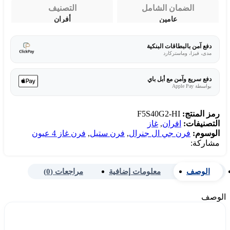
الضمان الشامل
التصنيف
عامين
أفران
دفع آمن بالبطاقات البنكية
مدى، فيزا، وماستركارد
دفع سريع وآمن مع أبل باي
بواسطة Apple Pay
رمز المنتج:
F5S40G2-HI
التصنيفات:
افران
,
غاز
الوسوم:
فرن جي ال جنرال
,
فرن ستيل
,
فرن غاز 4 عيون
مشاركة:
الوصف
معلومات إضافية
مراجعات (0)
الوصف