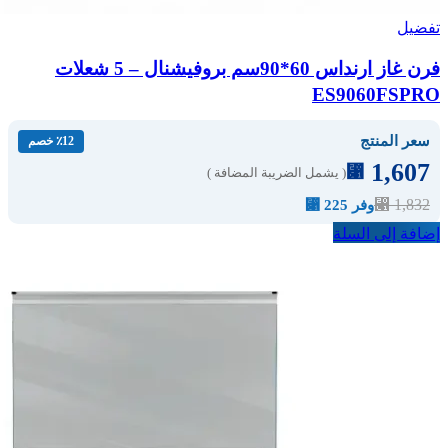
تفضيل
فرن غاز ارنداس 60*90سم بروفيشنال – 5 شعلات
ES9060FSPRO
سعر المنتج
٪12 خصم
1,607
⃁
( يشمل الضريبة المضافة )
⃁
1,832
وفر 225 ⃁
إضافة إلى السلة