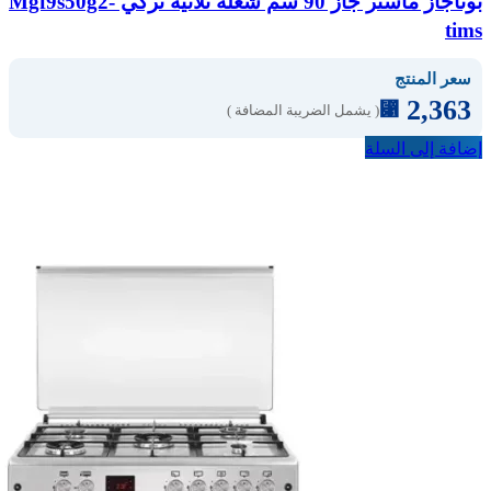
بوتاجاز ماستر جاز 90 سم شعلة ثلاثية تركي Mgf9s50g2-
tims
سعر المنتج
2,363
⃁
( يشمل الضريبة المضافة )
إضافة إلى السلة