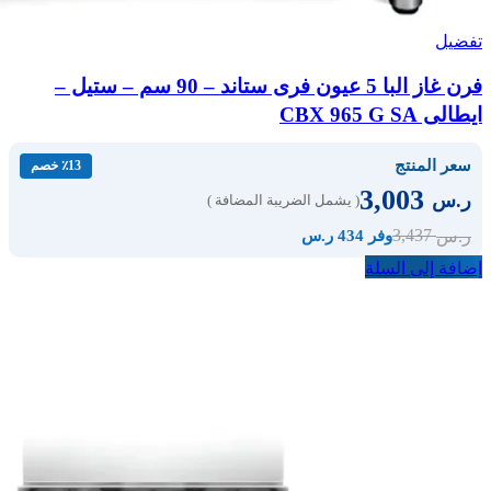
تفضيل
فرن غاز البا 5 عيون فرى ستاند – 90 سم – ستيل –
ايطالى CBX 965 G SA
سعر المنتج
٪13 خصم
3,003
ر.س
( يشمل الضريبة المضافة )
3,437
ر.س
وفر 434 ر.س
إضافة إلى السلة