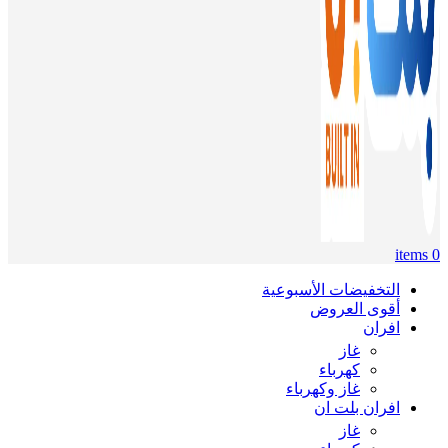
items
0
التخفيضات الأسبوعية
أقوى العروض
افران
غاز
كهرباء
غاز وكهرباء
افران بلت ان
غاز