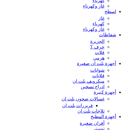
كهرباء
غاز وكهرباء
اسطح
غاز
كهرباء
غاز وكهرباء
شفاطات
الجزيرة
حرف T
فلات
هرمي
أجهزة بلت ان صغيرة
شوايات
قلايات
ميكرويف بلت ان
ادراج تسخين
أجهزة كبيرة
غسالات صحون بلت ان
فريزرات بلت ان
ثلاجات بلت ان
أجهزة المطبخ
أفران صغيرة
توستر