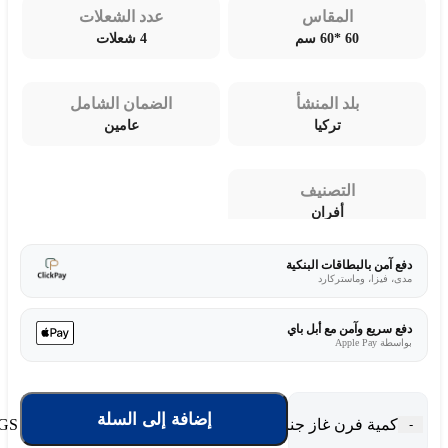
المقاس
عدد الشعلات
60 *60 سم
4 شعلات
بلد المنشأ
الضمان الشامل
تركيا
عامين
التصنيف
أفران
دفع آمن بالبطاقات البنكية
مدى، فيزا، وماستركارد
دفع سريع وآمن مع أبل باي
بواسطة Apple Pay
إضافة إلى السلة
كمية فرن غاز جنرال سوبريم 60*60 سم - 4 شعلات - تركي GS6060FGS
-