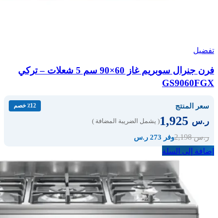
تفضيل
فرن جنرال سوبريم غاز 60×90 سم 5 شعلات – تركي
GS9060FGX
سعر المنتج
٪12 خصم
1,925
ر.س
( يشمل الضريبة المضافة )
2,198
ر.س
وفر 273 ر.س
إضافة إلى السلة