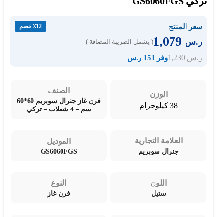
تركي GS6060FGS
سعر المنتج
٪12 خصم
1,079
ر.س
( يشمل الضريبة المضافة )
1,230
ر.س
وفر 151 ر.س
الصنف
الوزن
فرن غاز جنرال سوبريم 60*60
38 كيلوجرام
سم – 4 شعلات – تركي
العلامة التجارية
الموديل
GS6060FGS
جنرال سوبريم
اللون
النوع
ستيل
فرن غاز