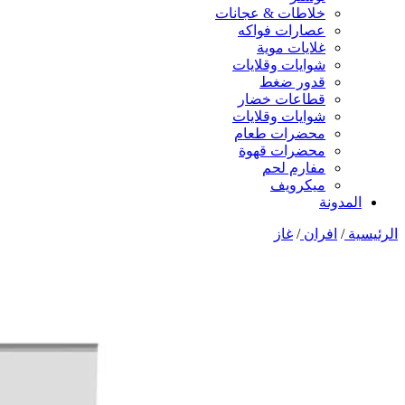
خلاطات & عجانات
عصارات فواكه
غلايات موية
شوايات وقلايات
قدور ضغط
قطاعات خضار
شوايات وقلايات
محضرات طعام
محضرات قهوة
مفارم لحم
ميكرويف
المدونة
الرئيسية
/
افران
/
غاز