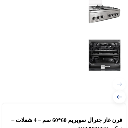
فرن غاز جنرال سوبريم 60*60 سم – 4 شعلات –