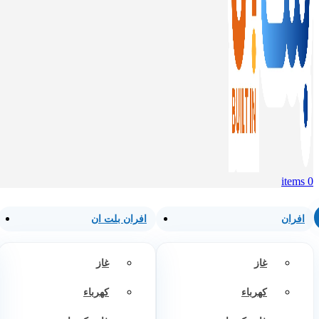
items
0
افران
افران بلت ان
غاز
غاز
كهرباء
كهرباء