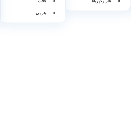
غاز وكهرباء
فلات
هرمي