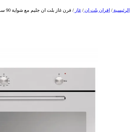
الرئيسية
/
افران بلت ان
/
غاز
/
فرن غاز بلت ان جليم مع شواية 90 سم – إيطالي – ستيل