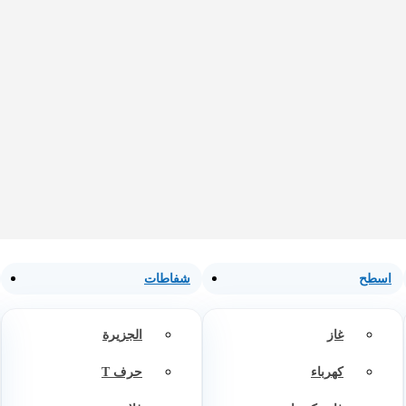
اسطح
شفاطات
غاز
الجزيرة
كهرباء
حرف T