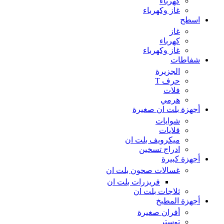
كهرباء
غاز وكهرباء
اسطح
غاز
كهرباء
غاز وكهرباء
شفاطات
الجزيرة
حرف T
فلات
هرمي
أجهزة بلت ان صغيرة
شوايات
قلايات
ميكرويف بلت ان
ادراج تسخين
أجهزة كبيرة
غسالات صحون بلت ان
فريزرات بلت ان
ثلاجات بلت ان
أجهزة المطبخ
أفران صغيرة
توستر