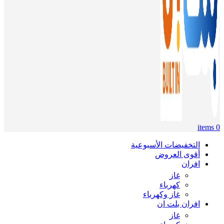
items
0
التخفيضات الأسبوعية
أقوى العروض
افران
غاز
كهرباء
غاز وكهرباء
افران بلت ان
غاز