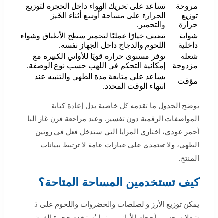
مروحة
تساعد على تحريك الهواء داخل الحجرة لتوزيع
توزيع
الحرارة على مساحة أوسع أثناء الخَبز
حرارة
والتحمير.
شواية
تضيف خيارًا عمليًا لتحمير سطح الأطباق وشواء
داخلية
اللحوم والدجاج داخل الجهاز نفسه.
شعلة
توفر مستوى حرارة قويًا للأواني الكبيرة مع
مزدوجة
إمكانية التحكم في اللهب حسب نوع الوصفة.
يساعد على متابعة مدة الطهي والتنبيه عند
مؤقت
انتهاء الوقت المحدد.
يوضح الجدول ما تقدمه كل خاصية بدل إعادة كتابة
المواصفات الرقمية دون تفسير. وعند مراجعة فرن غاز البا
أحمر عودي، اختاري المزايا التي ستدخل فعل في روتين
الطهي، ولا تعتمدي على عبارات عامة لا ترتبط ببيانات
المنتج.
كيف تستخدمين المساحة المتاحة؟
يمكن توزيع الأرز والصلصات والخضروات واللحوم على 5
شعلات حسب أحجام الأواني، بينما تُستخدم حجرة الفرن