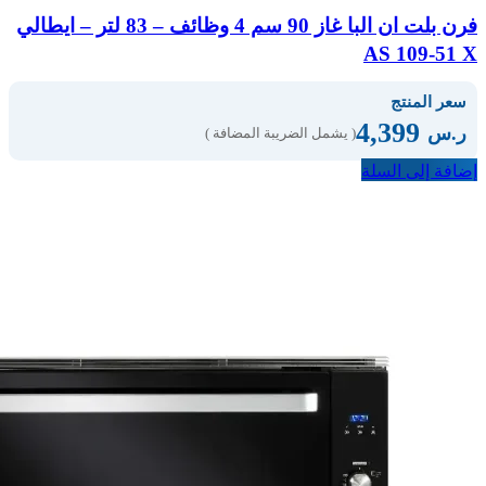
فرن بلت ان البا غاز 90 سم 4 وظائف – 83 لتر – ايطالي
AS 109-51 X
سعر المنتج
4,399
ر.س
( يشمل الضريبة المضافة )
إضافة إلى السلة