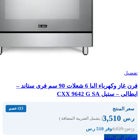
تفضيل
فرن غاز وكهرباء البا 6 شعلات 90 سم فرى ستاند –
ايطالى – ستيل CXX 9642 G SA
سعر المنتج
٪13 خصم
3,510
ر.س
( يشمل الضريبة المضافة )
4,020
ر.س
وفر 510 ر.س
إضافة إلى السلة