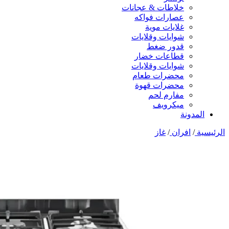
خلاطات & عجانات
عصارات فواكه
غلايات موية
شوايات وقلايات
قدور ضغط
قطاعات خضار
شوايات وقلايات
محضرات طعام
محضرات قهوة
مفارم لحم
ميكرويف
المدونة
الرئيسية
/
افران
/
غاز