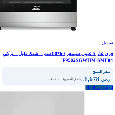
تفضيل
فرن غاز 5 عيون سيمفر 60*90 سم – شبك تقيل – تركي
F9502SGWHM-SMF04
سعر المنتج
1,678
ر.س
( يشمل الضريبة المضافة )
إضافة إلى السلة