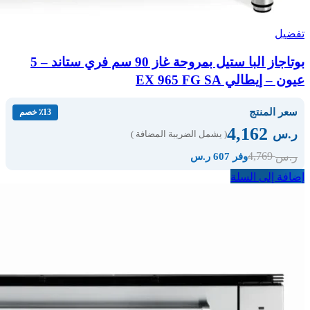
تفضيل
بوتاجاز البا ستيل بمروحة غاز 90 سم فري ستاند – 5
عيون – إيطالي EX 965 FG SA
سعر المنتج
٪13 خصم
4,162
ر.س
( يشمل الضريبة المضافة )
4,769
ر.س
وفر 607 ر.س
إضافة إلى السلة