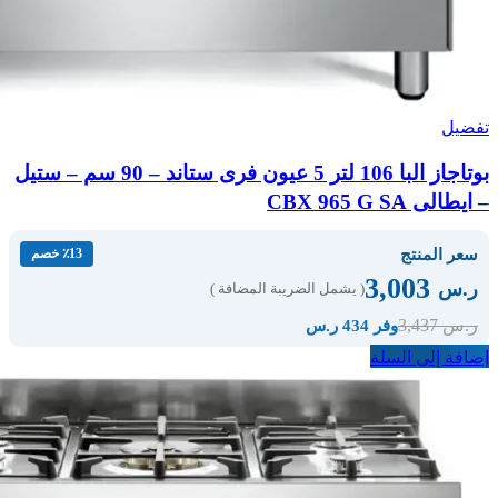
تفضيل
بوتاجاز البا 106 لتر 5 عيون فرى ستاند – 90 سم – ستيل
– ايطالى CBX 965 G SA
سعر المنتج
٪13 خصم
3,003
ر.س
( يشمل الضريبة المضافة )
3,437
ر.س
وفر 434 ر.س
إضافة إلى السلة