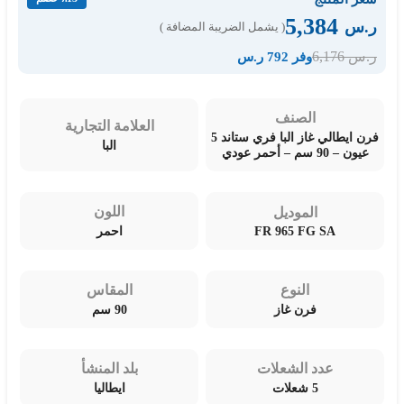
5,384
ر.س
( يشمل الضريبة المضافة )
6,176
ر.س
وفر 792 ر.س
الصنف
العلامة التجارية
فرن ايطالي غاز البا فري ستاند 5
البا
عيون – 90 سم – أحمر عودي
اللون
الموديل
FR 965 FG SA
احمر
النوع
المقاس
فرن غاز
90 سم
عدد الشعلات
بلد المنشأ
5 شعلات
ايطاليا