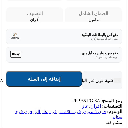
الضمان الشامل
التصنيف
عامين
أفران
دفع آمن بالبطاقات البنكية
مدى، فيزا، وماستركارد
دفع سريع وآمن مع أبل باي
بواسطة Apple Pay
إضافة إلى السلة
كمية فرن غاز البا أحمر عودي فري ستاند 5 عيون - 90 سم – FR 965 FG SA
-
رمز المنتج:
FR 965 FG SA
التصنيفات:
افران
,
غاز
الوسوم:
فرن 5 عيون
,
فرن 90 سم
,
فرن غاز البا
,
فرن فري
ستاند
مشاركة: