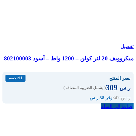
تفضيل
ميكروويف 20 لتر كولن – 1200 واط – أسود 802100003
سعر المنتج
٪11 خصم
309
ر.س
( يشمل الضريبة المضافة )
347
ر.س
وفر 38 ر.س
إضافة إلى السلة