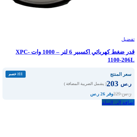
تفضيل
قدر ضغط كهربائي اكسبير 6 لتر – 1000 وات XPC-
1100-206L
سعر المنتج
٪11 خصم
203
ر.س
( يشمل الضريبة المضافة )
229
ر.س
وفر 26 ر.س
إضافة إلى السلة