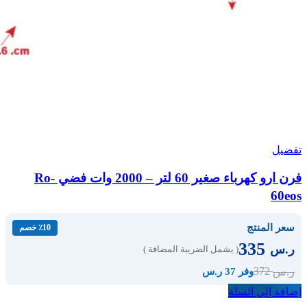
تفضيل
فرن ارو كهرباء صغير 60 لتر – 2000 وات فضي Ro-
60eos
سعر المنتج
٪10 خصم
335
ر.س
( يشمل الضريبة المضافة )
372
ر.س
وفر 37 ر.س
إضافة إلى السلة