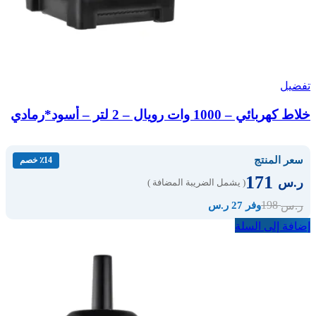
تفضيل
خلاط كهربائي – 1000 وات رويال – 2 لتر – أسود*رمادي
سعر المنتج
٪14 خصم
171
ر.س
( يشمل الضريبة المضافة )
198
ر.س
وفر 27 ر.س
إضافة إلى السلة