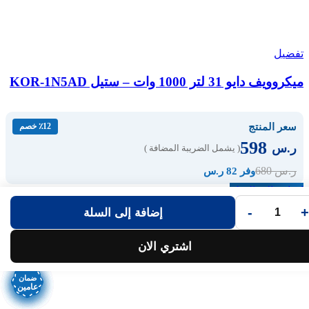
تفضيل
ميكروويف دايو 31 لتر 1000 وات – ستيل KOR-1N5AD
سعر المنتج
٪12 خصم
598
ر.س
( يشمل الضريبة المضافة )
680
ر.س
وفر 82 ر.س
إضافة إلى السلة
-
+
إضافة إلى السلة
اشتري الان
ضمان
ضمان
ضمان
ضمان
ضمان
ضمان
ضمان
ضمان
عامين
عامين
عامين
عامين
عامين
عامين
عامين
عامين