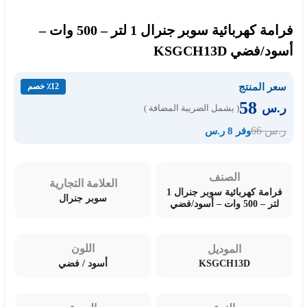
فرامة كهربائية سوبر جنرال 1 لتر – 500 وات –
أسود/فضي KSGCH13D
سعر المنتج
٪12 خصم
58
ر.س
( يشمل الضريبة المضافة )
66
ر.س
وفر 8 ر.س
الصنف
العلامة التجارية
فرامة كهربائية سوبر جنرال 1
سوبر جنرال
لتر – 500 وات – أسود/فضي
اللون
الموديل
KSGCH13D
أسود / فضي