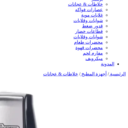
خلاطات & عجانات
عصارات فواكه
غلايات موية
شوايات وقلايات
قدور ضغط
قطاعات خضار
شوايات وقلايات
محضرات طعام
محضرات قهوة
مفارم لحم
ميكرويف
المدونة
الرئيسية
/
أجهزة المطبخ
/
خلاطات & عجانات