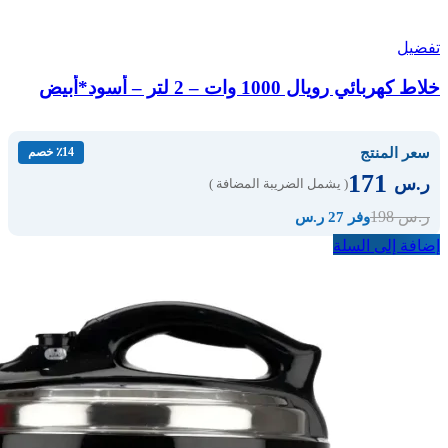
تفضيل
خلاط كهربائي رويال 1000 وات – 2 لتر – أسود*أبيض
سعر المنتج
٪14 خصم
171
ر.س
( يشمل الضريبة المضافة )
198
ر.س
وفر 27 ر.س
إضافة إلى السلة