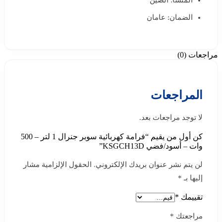
المنشأ: الصين
الضمان: عامان
مراجعات (0)
المراجعات
لا توجد مراجعات بعد.
كن أول من يقيم “فرامة كهربائية سوبر جنرال 1 لتر – 500
وات – أسود/فضي KSGCH13D”
لن يتم نشر عنوان بريدك الإلكتروني.
الحقول الإلزامية مشار
إليها بـ
*
تقييمك
*
مراجعتك
*