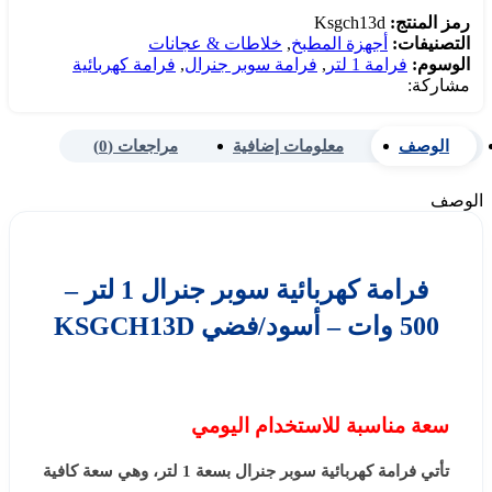
رمز المنتج:
Ksgch13d
التصنيفات:
أجهزة المطبخ
,
خلاطات & عجانات
الوسوم:
فرامة 1 لتر
,
فرامة سوبر جنرال
,
فرامة كهربائية
مشاركة:
الوصف
معلومات إضافية
مراجعات (0)
الوصف
فرامة كهربائية سوبر جنرال 1 لتر –
500 وات – أسود/فضي KSGCH13D
سعة مناسبة للاستخدام اليومي
تأتي فرامة كهربائية سوبر جنرال بسعة 1 لتر، وهي سعة كافية