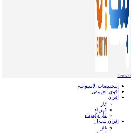
items
0
التخفيضات الأسبوعية
أقوى العروض
افران
غاز
كهرباء
غاز وكهرباء
افران بلت ان
غاز