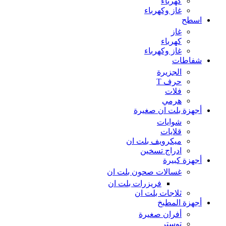
كهرباء
غاز وكهرباء
اسطح
غاز
كهرباء
غاز وكهرباء
شفاطات
الجزيرة
حرف T
فلات
هرمي
أجهزة بلت ان صغيرة
شوايات
قلايات
ميكرويف بلت ان
ادراج تسخين
أجهزة كبيرة
غسالات صحون بلت ان
فريزرات بلت ان
ثلاجات بلت ان
أجهزة المطبخ
أفران صغيرة
توستر