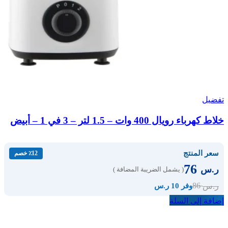
تفضيل
خلاط كهرباء رويال 400 وات – 1.5 لتر – 3 في 1 – أبيض
سعر المنتج
٪12 خصم
76
ر.س
( يشمل الضريبة المضافة )
86
ر.س
وفر 10 ر.س
إضافة إلى السلة