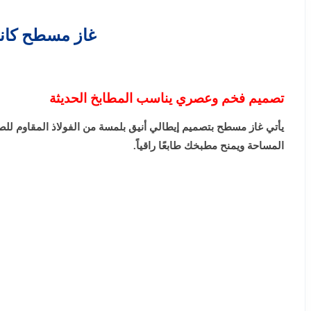
غاز مسطح كاندي بلت ان 90 سم 5 شعل
تصميم فخم وعصري يناسب المطابخ الحديثة
يأتي غاز مسطح بتصميم إيطالي أنيق بلمسة من الفولاذ المقاوم للص
المساحة ويمنح مطبخك طابعًا راقياً.