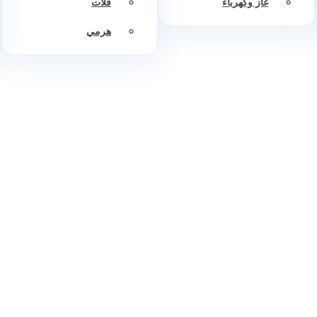
غاز وكهرباء
فلات
هرمي