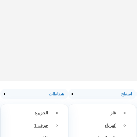
اسطح
شفاطات
غاز
الجزيرة
كهرباء
حرف T