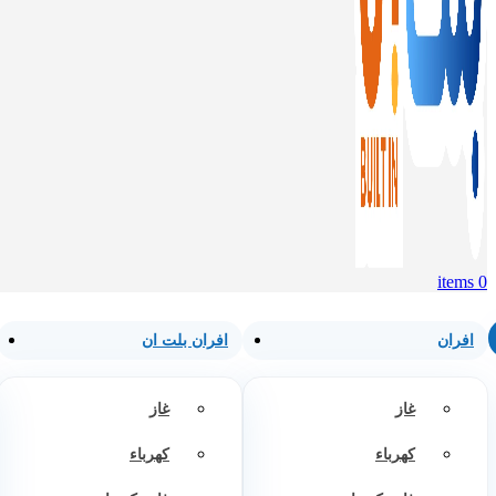
items
0
افران
افران بلت ان
غاز
غاز
كهرباء
كهرباء