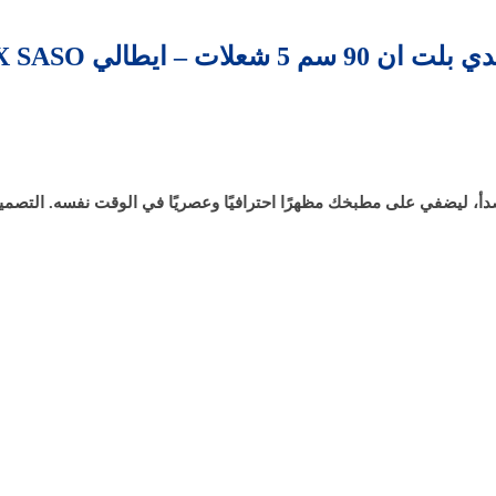
ات – ايطالي CHG938WPX SASO
دأ، ليضفي على مطبخك مظهرًا احترافيًا وعصريًا في الوقت نفسه. التصمي