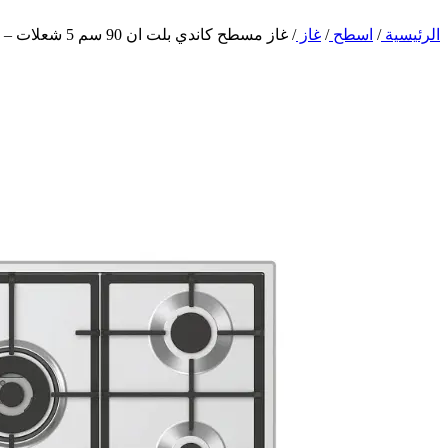
الرئيسية
/
اسطح
/
غاز
/
غاز مسطح كاندي بلت ان 90 سم 5 شعلات – ايطالي CHG938WPX SASO