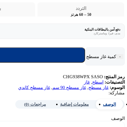
التردد
ب
50 – 60 هرتز
دفع آمن بالبطاقات البنكية
مدى، فيزا، وماستركارد
كمية غاز مسطح كاندي بلت ان 90 سم 5 شعلات – ايطالي CHG938WPX SASO
-
رمز المنتج:
CHG938WPX SASO
التصنيفات:
اسطح
,
غاز
الوسوم:
غاز مسطح
,
غاز مسطح 90 سم
,
غاز مسطح كاندي
مشاركة:
الوصف
معلومات إضافية
مراجعات (0)
الوصف