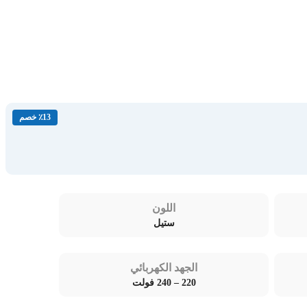
٪13 خصم
اللون
ستيل
الجهد الكهربائي
220 – 240 فولت