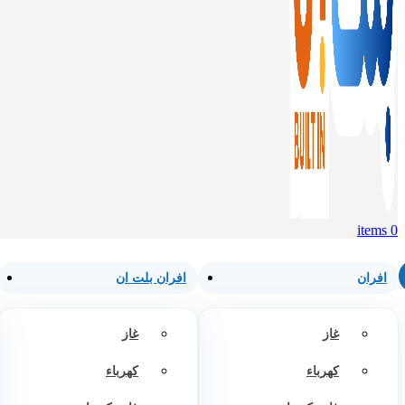
items
0
افران
افران بلت ان
غاز
غاز
كهرباء
كهرباء