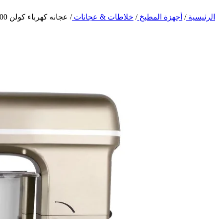
الرئيسية
/
أجهزة المطبخ
/
خلاطات & عجانات
/
عجانه كهرباء كولن 1300 وات – 8 لتر – 6 سرعات – ذهبي 801113011