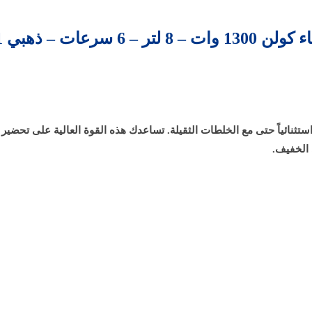
– 6 سرعات – ذهبي 801113011
دة بمحرك قوي بقدرة 1300 واط يضمن أداءً استثنائياً حتى مع الخلطات الثقيلة. تساعدك هذه القو
 الخفيف.