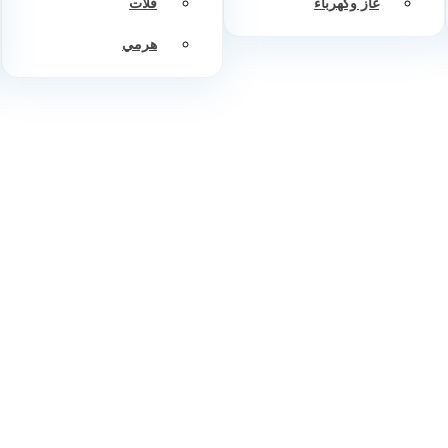
غاز وكهرباء
فلات
هرمي