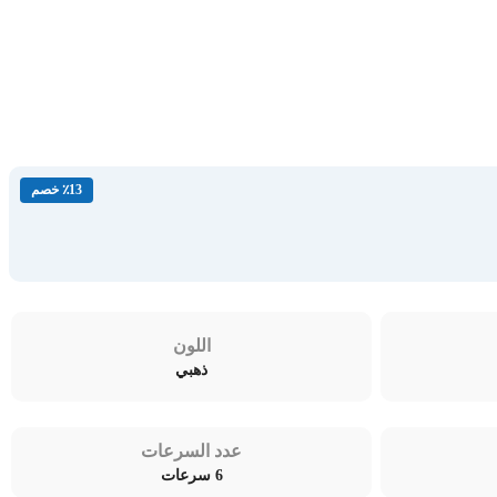
٪13 خصم
اللون
ذهبي
عدد السرعات
6 سرعات