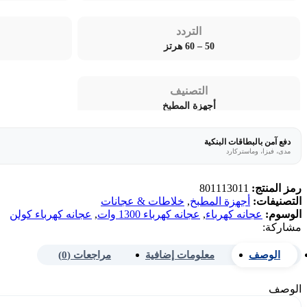
التردد
50 – 60 هرتز
التصنيف
أجهزة المطبخ
دفع آمن بالبطاقات البنكية
مدى، فيزا، وماستركارد
رمز المنتج:
801113011
التصنيفات:
أجهزة المطبخ
,
خلاطات & عجانات
الوسوم:
عجانه كهرباء
,
عجانه كهرباء 1300 وات
,
عجانه كهرباء كولن
مشاركة:
الوصف
معلومات إضافية
مراجعات (0)
الوصف