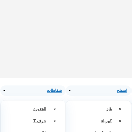
اسطح
شفاطات
غاز
الجزيرة
كهرباء
حرف T