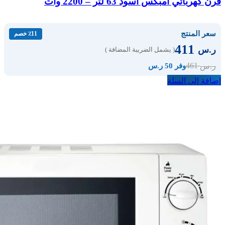
فرن كهربائي امبكس أسود 63 لتر – 2200 وات
سعر المنتج
٪11 خصم
411
ر.س
( يشمل الضريبة المضافة )
461
ر.س
وفر 50 ر.س
إضافة إلى السلة