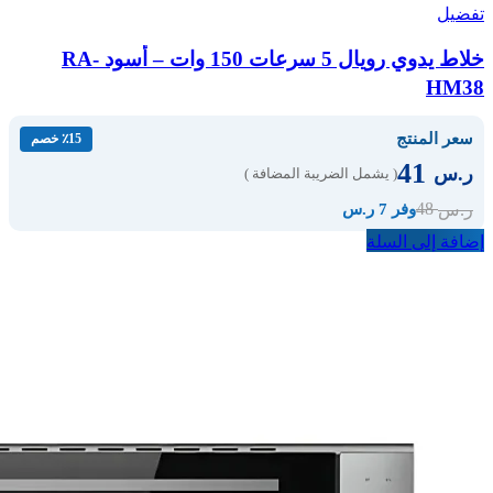
تفضيل
خلاط يدوي رويال 5 سرعات 150 وات – أسود RA-
HM38
سعر المنتج
٪15 خصم
41
ر.س
( يشمل الضريبة المضافة )
48
ر.س
وفر 7 ر.س
إضافة إلى السلة