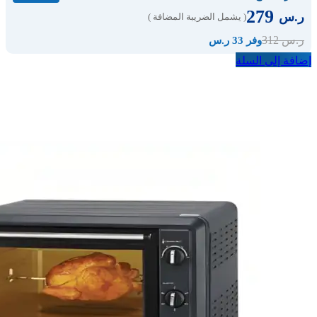
279
ر.س
( يشمل الضريبة المضافة )
312
ر.س
وفر 33 ر.س
إضافة إلى السلة