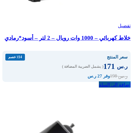
تفضيل
خلاط كهربائي – 1000 وات رويال – 2 لتر – أسود*رمادي
سعر المنتج
٪14 خصم
171
ر.س
( يشمل الضريبة المضافة )
198
ر.س
وفر 27 ر.س
إضافة إلى السلة