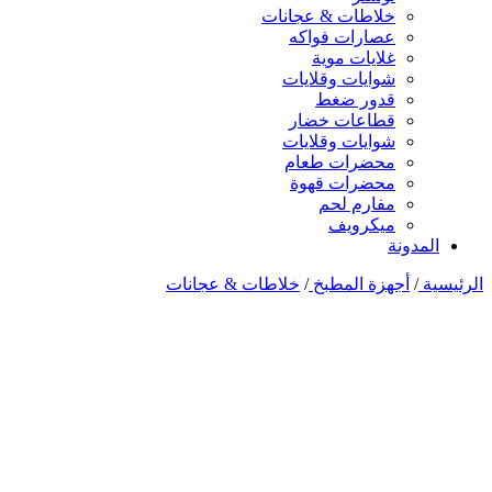
خلاطات & عجانات
عصارات فواكه
غلايات موية
شوايات وقلايات
قدور ضغط
قطاعات خضار
شوايات وقلايات
محضرات طعام
محضرات قهوة
مفارم لحم
ميكرويف
المدونة
الرئيسية
/
أجهزة المطبخ
/
خلاطات & عجانات