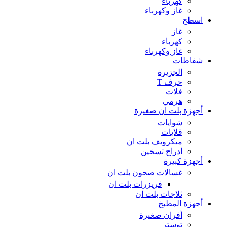
كهرباء
غاز وكهرباء
اسطح
غاز
كهرباء
غاز وكهرباء
شفاطات
الجزيرة
حرف T
فلات
هرمي
أجهزة بلت ان صغيرة
شوايات
قلايات
ميكرويف بلت ان
ادراج تسخين
أجهزة كبيرة
غسالات صحون بلت ان
فريزرات بلت ان
ثلاجات بلت ان
أجهزة المطبخ
أفران صغيرة
توستر