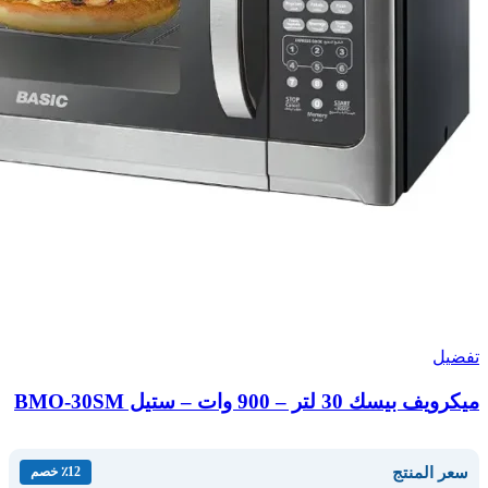
تفضيل
ميكرويف بيسك 30 لتر – 900 وات – ستيل BMO-30SM
سعر المنتج
٪12 خصم