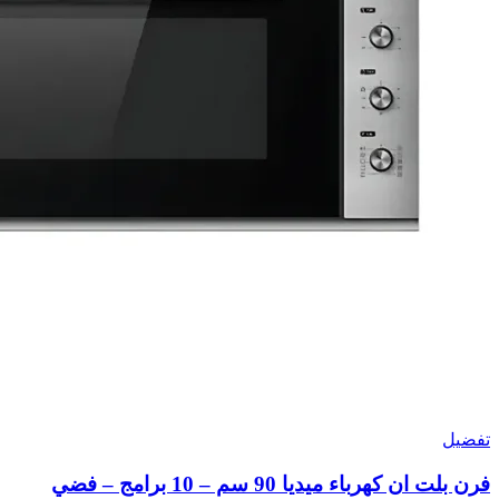
تفضيل
فرن بلت ان كهرباء ميديا 90 سم – 10 برامج – فضي