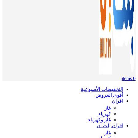
items
0
التخفيضات الأسبوعية
أقوى العروض
افران
غاز
كهرباء
غاز وكهرباء
افران بلت ان
غاز