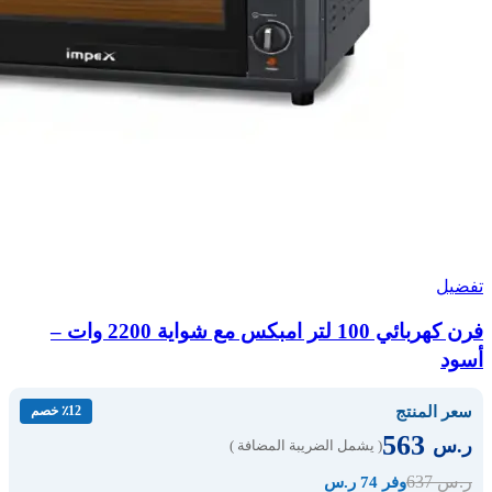
تفضيل
فرن كهربائي 100 لتر امبكس مع شواية 2200 وات –
أسود
سعر المنتج
٪12 خصم
563
ر.س
( يشمل الضريبة المضافة )
637
ر.س
وفر 74 ر.س