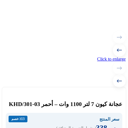
Click to enlarge
عجانة كيون 7 لتر 1100 وات – أحمر KHD/301-03
سعر المنتج
٪13 خصم
338
( يشمل الضريبة المضافة )