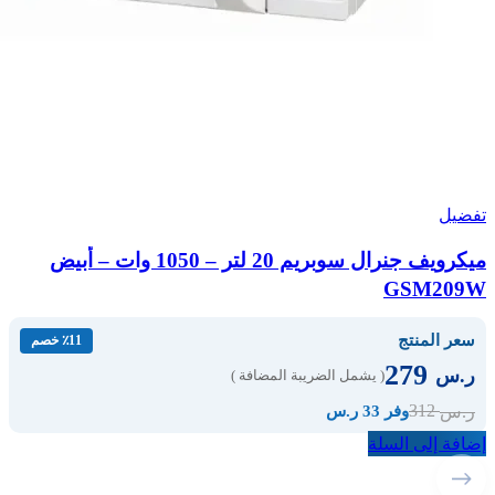
تفضيل
ميكرويف جنرال سوبريم 20 لتر – 1050 وات – أبيض
GSM209W
سعر المنتج
٪11 خصم
279
ر.س
( يشمل الضريبة المضافة )
312
ر.س
وفر 33 ر.س
إضافة إلى السلة