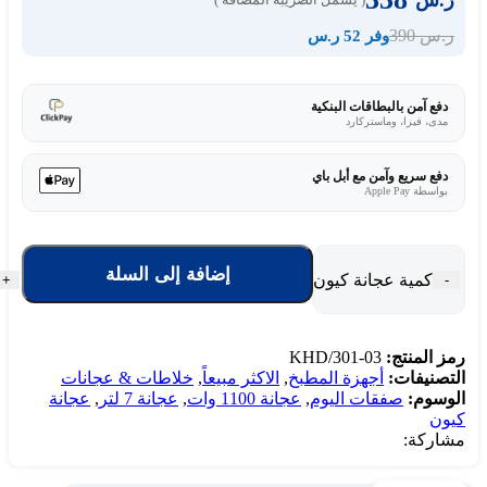
ر.س
390
ر.س
وفر 52 ر.س
دفع آمن بالبطاقات البنكية
مدى، فيزا، وماستركارد
دفع سريع وآمن مع أبل باي
بواسطة Apple Pay
إضافة إلى السلة
كمية عجانة كيون 7 لتر 1100 وات - أحمر KHD/301-03
+
-
رمز المنتج:
KHD/301-03
التصنيفات:
أجهزة المطبخ
,
الاكثر مبيعاً
,
خلاطات & عجانات
الوسوم:
صفقات اليوم
,
عجانة 1100 وات
,
عجانة 7 لتر
,
عجانة
كيون
مشاركة: