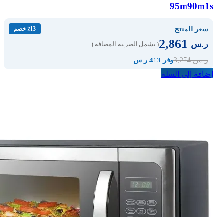
95m90m1s
سعر المنتج
٪13 خصم
2,861
ر.س
( يشمل الضريبة المضافة )
3,274
ر.س
وفر 413 ر.س
إضافة إلى السلة