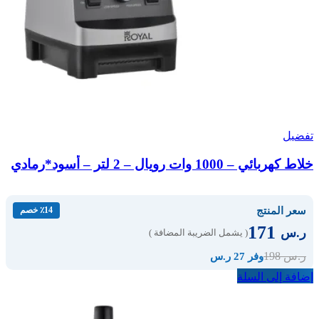
تفضيل
خلاط كهربائي – 1000 وات رويال – 2 لتر – أسود*رمادي
سعر المنتج
٪14 خصم
171
ر.س
( يشمل الضريبة المضافة )
198
ر.س
وفر 27 ر.س
إضافة إلى السلة