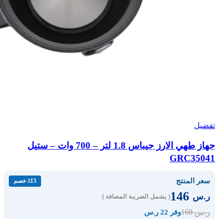
تفضيل
جهاز طهي الارز جيباس 1.8 لتر – 700 وات – ستيل
GRC35041
سعر المنتج
٪13 خصم
146
ر.س
( يشمل الضريبة المضافة )
168
ر.س
وفر 22 ر.س