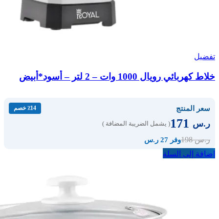
تفضيل
خلاط كهربائي رويال 1000 وات – 2 لتر – أسود*أبيض
سعر المنتج
٪14 خصم
171
ر.س
( يشمل الضريبة المضافة )
198
ر.س
وفر 27 ر.س
إضافة إلى السلة