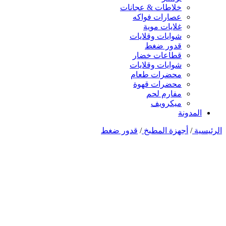
خلاطات & عجانات
عصارات فواكه
غلايات موية
شوايات وقلايات
قدور ضغط
قطاعات خضار
شوايات وقلايات
محضرات طعام
محضرات قهوة
مفارم لحم
ميكرويف
المدونة
الرئيسية
/
أجهزة المطبخ
/
قدور ضغط