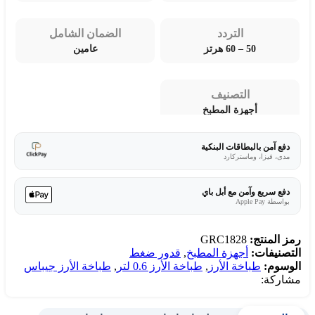
التردد
الضمان الشامل
50 – 60 هرتز
عامين
التصنيف
أجهزة المطبخ
دفع آمن بالبطاقات البنكية
مدى، فيزا، وماستركارد
دفع سريع وآمن مع أبل باي
بواسطة Apple Pay
رمز المنتج:
GRC1828
التصنيفات:
أجهزة المطبخ
,
قدور ضغط
الوسوم:
طباخة الأرز
,
طباخة الأرز 0.6 لتر
,
طباخة الأرز جيباس
مشاركة: