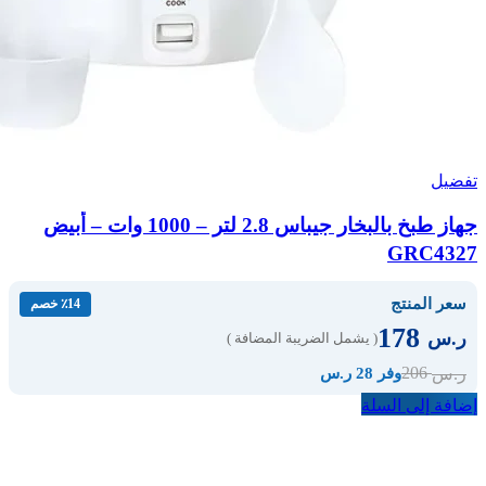
تفضيل
جهاز طبخ بالبخار جيباس 2.8 لتر – 1000 وات – أبيض
GRC4327
سعر المنتج
٪14 خصم
178
ر.س
( يشمل الضريبة المضافة )
206
ر.س
وفر 28 ر.س
إضافة إلى السلة