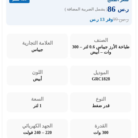
86
ر.س
( يشمل الضريبة المضافة )
99
ر.س
وفر 13 ر.س
الصنف
العلامة التجارية
طباخة الأرز جيباس 0.6 لتر – 300
جيباس
وات – أبيض
اللون
الموديل
GRC1828
أبيض
النوع
السعة
قدر ضغط
1 لتر
القدرة
الجهد الكهربائي
300 وات
220 – 240 فولت