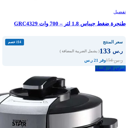
تفضيل
طنجرة ضغط جيباس 1.8 لتر – 700 وات GRC4329
سعر المنتج
٪14 خصم
133
ر.س
( يشمل الضريبة المضافة )
154
ر.س
وفر 21 ر.س
إضافة إلى السلة