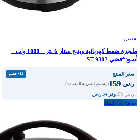
تفضيل
طنجرة ضغط كهربائية ويننج ستار 6 لتر – 1000 وات –
أسود*فضي ST-9303
سعر المنتج
٪18 خصم
159
ر.س
( يشمل الضريبة المضافة )
193
ر.س
وفر 34 ر.س
إضافة إلى السلة