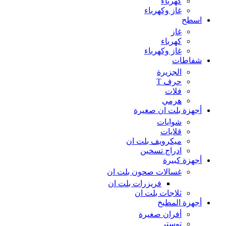
كهرباء
غاز وكهرباء
اسطح
غاز
كهرباء
غاز وكهرباء
شفاطات
الجزيرة
حرف T
فلات
هرمي
أجهزة بلت ان صغيرة
شوايات
قلايات
ميكرويف بلت ان
ادراج تسخين
أجهزة كبيرة
غسالات صحون بلت ان
فريزرات بلت ان
ثلاجات بلت ان
أجهزة المطبخ
أفران صغيرة
توستر