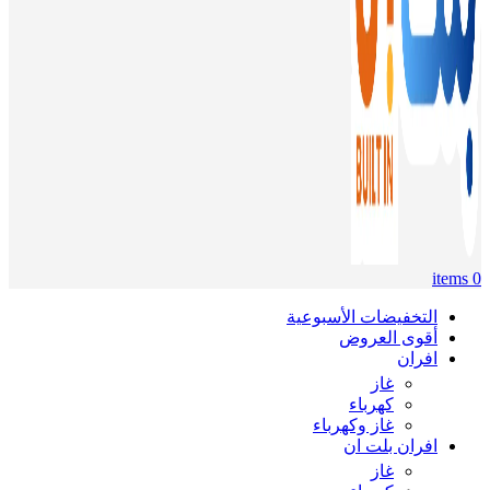
items
0
التخفيضات الأسبوعية
أقوى العروض
افران
غاز
كهرباء
غاز وكهرباء
افران بلت ان
غاز