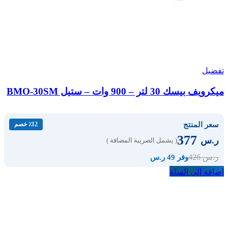
تفضيل
ميكرويف بيسك 30 لتر – 900 وات – ستيل BMO-30SM
سعر المنتج
٪12 خصم
377
ر.س
( يشمل الضريبة المضافة )
426
ر.س
وفر 49 ر.س
إضافة إلى السلة