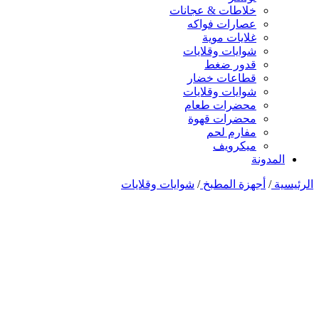
خلاطات & عجانات
عصارات فواكه
غلايات موية
شوايات وقلايات
قدور ضغط
قطاعات خضار
شوايات وقلايات
محضرات طعام
محضرات قهوة
مفارم لحم
ميكرويف
المدونة
الرئيسية
/
أجهزة المطبخ
/
شوايات وقلايات