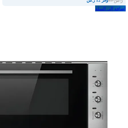
83
ر.س
وفر 12 ر.س
إضافة إلى السلة