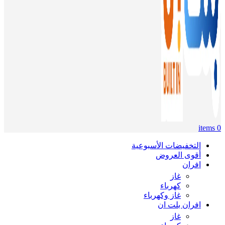
items
0
التخفيضات الأسبوعية
أقوى العروض
افران
غاز
كهرباء
غاز وكهرباء
افران بلت ان
غاز