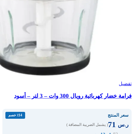
تفضيل
فرامة خضار كهربائية رويال 300 وات – 3 لتر – أسود
سعر المنتج
٪14 خصم
71
ر.س
( يشمل الضريبة المضافة )