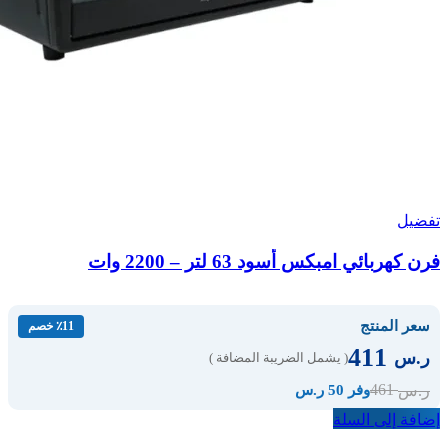
تفضيل
فرن كهربائي امبكس أسود 63 لتر – 2200 وات
سعر المنتج
٪11 خصم
411
ر.س
( يشمل الضريبة المضافة )
461
ر.س
وفر 50 ر.س
إضافة إلى السلة