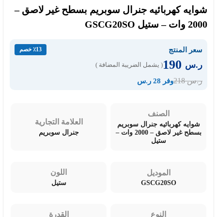
شوايه كهربائيه جنرال سوبريم بسطح غير لاصق –
2000 وات – ستيل GSCG20SO
سعر المنتج
٪13 خصم
190
ر.س
( يشمل الضريبة المضافة )
218
ر.س
وفر 28 ر.س
الصنف
العلامة التجارية
شوايه كهربائيه جنرال سوبريم
بسطح غير لاصق – 2000 وات –
جنرال سوبريم
ستيل
اللون
الموديل
GSCG20SO
ستيل
النوع
القدرة