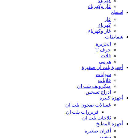
كهرباء
غاز وكهرباء
اسطح
غاز
كهرباء
غاز وكهرباء
شفاطات
الجزيرة
حرف T
فلات
هرمي
أجهزة بلت ان صغيرة
شوايات
قلايات
ميكرويف بلت ان
ادراج تسخين
أجهزة كبيرة
غسالات صحون بلت ان
فريزرات بلت ان
ثلاجات بلت ان
أجهزة المطبخ
أفران صغيرة
توستر