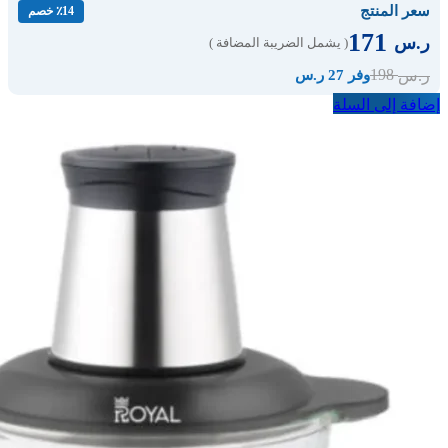
سعر المنتج
٪14 خصم
171
ر.س
( يشمل الضريبة المضافة )
198
ر.س
وفر 27 ر.س
إضافة إلى السلة