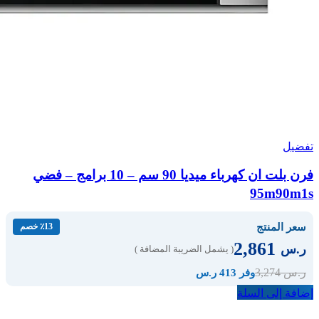
تفضيل
فرن بلت ان كهرباء ميديا 90 سم – 10 برامج – فضي
95m90m1s
سعر المنتج
٪13 خصم
2,861
ر.س
( يشمل الضريبة المضافة )
3,274
ر.س
وفر 413 ر.س
إضافة إلى السلة