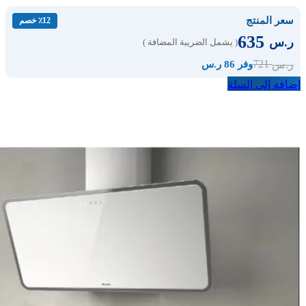
سعر المنتج
٪12 خصم
635
ر.س
( يشمل الضريبة المضافة )
721
ر.س
وفر 86 ر.س
إضافة إلى السلة