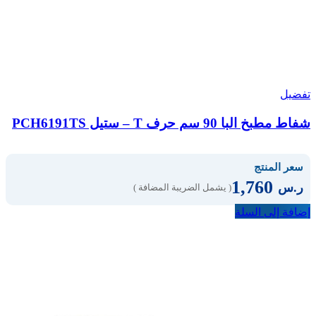
تفضيل
شفاط مطبخ البا 90 سم حرف T – ستيل PCH6191TS
سعر المنتج
1,760
ر.س
( يشمل الضريبة المضافة )
إضافة إلى السلة