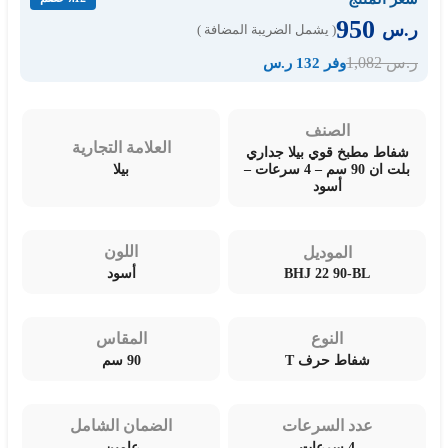
950
ر.س
( يشمل الضريبة المضافة )
1,082
ر.س
وفر 132 ر.س
الصنف
العلامة التجارية
شفاط مطبخ قوي بيلا جداري
بلت ان 90 سم – 4 سرعات –
بيلا
أسود
اللون
الموديل
BHJ 22 90-BL
أسود
النوع
المقاس
شفاط حرف T
90 سم
عدد السرعات
الضمان الشامل
4 سرعات
عامين