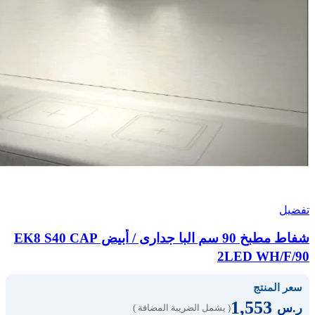
تفضيل
شفاط مطبخ 90 سم البا جدارى / أبيض EK8 S40 CAP
2LED WH/F/90
سعر المنتج
1,553
ر.س
( يشمل الضريبة المضافة )