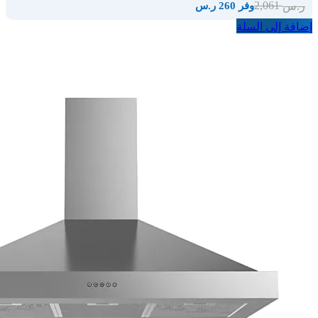
2,061
ر.س
وفر 260 ر.س
إضافة إلى السلة