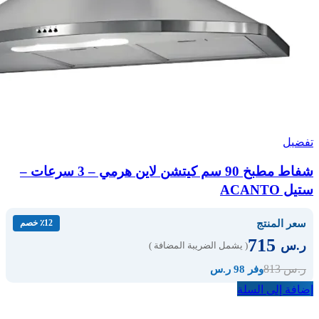
تفضيل
شفاط مطبخ 90 سم كيتشن لاين هرمي – 3 سرعات –
ستيل ACANTO
سعر المنتج
٪12 خصم
715
ر.س
( يشمل الضريبة المضافة )
813
ر.س
وفر 98 ر.س
إضافة إلى السلة