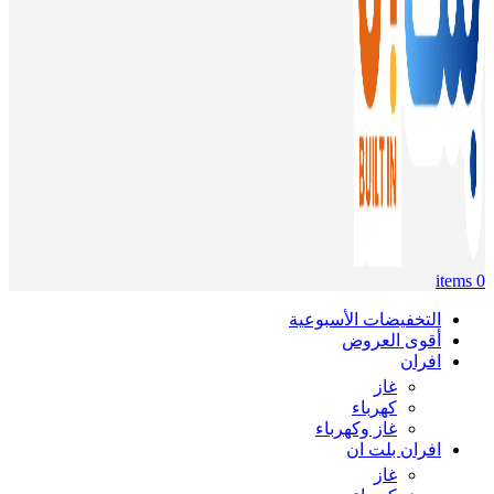
items
0
التخفيضات الأسبوعية
أقوى العروض
افران
غاز
كهرباء
غاز وكهرباء
افران بلت ان
غاز