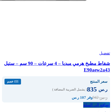
تفضيل
شفاط مطبخ هرمي ميديا – 4 سرعات – 90 سم – ستيل
E90aew2a43
سعر المنتج
٪11 خصم
835
ر.س
( يشمل الضريبة المضافة )
942
ر.س
وفر 107 ر.س
إضافة إلى السلة