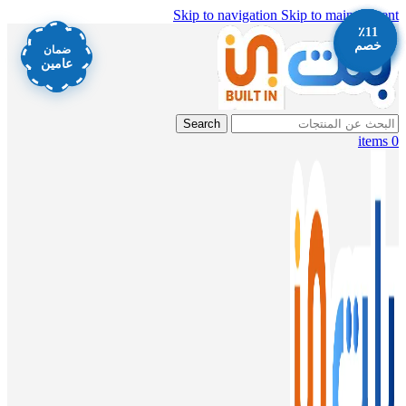
Skip to navigation
Skip to main content
٪12
٪12
٪13
٪11
٪12
خصم
خصم
خصم
خصم
خصم
ضمان
عامين
Search
items
0