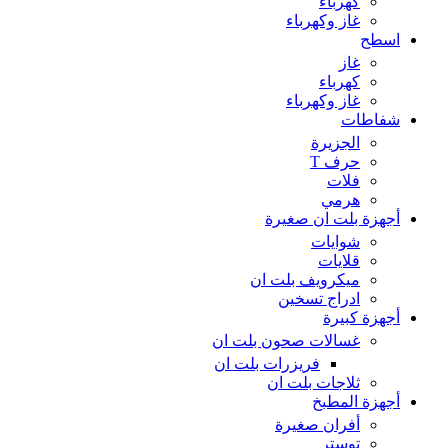
كهرباء
غاز وكهرباء
اسطح
غاز
كهرباء
غاز وكهرباء
شفاطات
الجزيرة
حرف T
فلات
هرمي
أجهزة بلت ان صغيرة
شوايات
قلايات
ميكرويف بلت ان
ادراج تسخين
أجهزة كبيرة
غسالات صحون بلت ان
فريزرات بلت ان
ثلاجات بلت ان
أجهزة المطبخ
أفران صغيرة
توستر