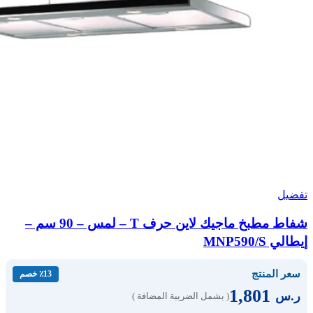
تفضيل
شفاط مطبخ ماجيك لاين حرف T – لمس – 90 سم –
إيطالي MNP590/S
سعر المنتج
٪13 خصم
1,801
ر.س
( يشمل الضريبة المضافة )