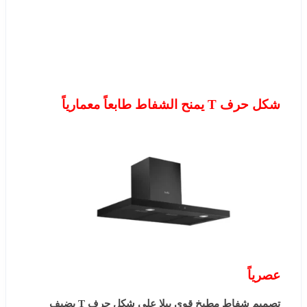
شكل حرف T يمنح الشفاط طابعاً معمارياً
عصرياً
تصميم شفاط مطبخ قوي بيلا على شكل حرف T يضيف