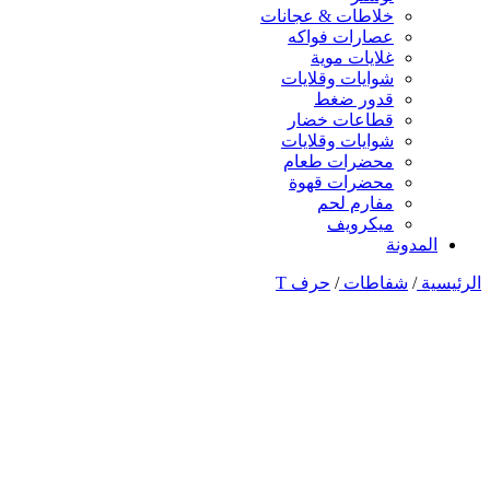
خلاطات & عجانات
عصارات فواكه
غلايات موية
شوايات وقلايات
قدور ضغط
قطاعات خضار
شوايات وقلايات
محضرات طعام
محضرات قهوة
مفارم لحم
ميكرويف
المدونة
الرئيسية
/
شفاطات
/
حرف T