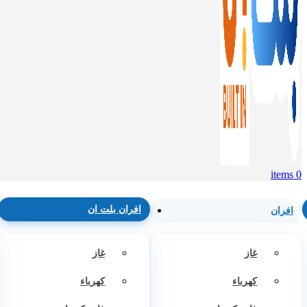
items
0
افران بلت ان
افران
غاز
غاز
كهرباء
كهرباء