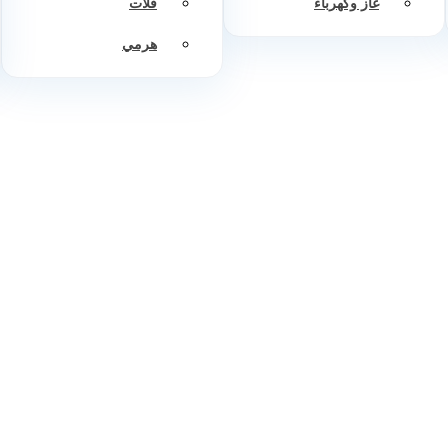
غاز وكهرباء
فلات
هرمي