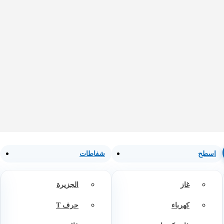
اسطح
شفاطات
غاز
الجزيرة
كهرباء
حرف T