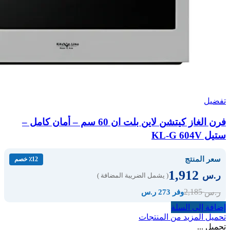
تفضيل
فرن الغاز كيتشن لاين بلت ان 60 سم – أمان كامل –
ستيل KL-G 604V
سعر المنتج
٪12 خصم
1,912
ر.س
( يشمل الضريبة المضافة )
2,185
ر.س
وفر 273 ر.س
إضافة إلى السلة
تحميل المزيد من المنتجات
تحميل ...