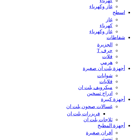
كهرباء
غاز وكهرباء
اسطح
غاز
كهرباء
غاز وكهرباء
شفاطات
الجزيرة
حرف T
فلات
هرمي
أجهزة بلت ان صغيرة
شوايات
قلايات
ميكرويف بلت ان
ادراج تسخين
أجهزة كبيرة
غسالات صحون بلت ان
فريزرات بلت ان
ثلاجات بلت ان
أجهزة المطبخ
أفران صغيرة
توستر