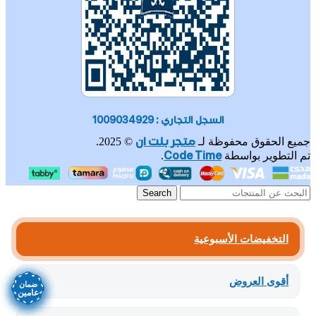
السجل التجاري : 1009034929
متجر بلت ان
جميع الحقوق محفوظة لـ
© 2025.
Code Time
تم التطوير بواسطة
.
Search
التخفيضات الأسبوعية
أقوى العروض
ضمان
ضمان
ضمان
ضمان
ضمان
ضمان
ضمان
ضمان
عامين
عامين
عامين
عامين
عامين
عامين
عامين
عامين