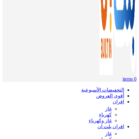
items
0
التخفيضات الأسبوعية
أقوى العروض
افران
غاز
كهرباء
غاز وكهرباء
افران بلت ان
غاز