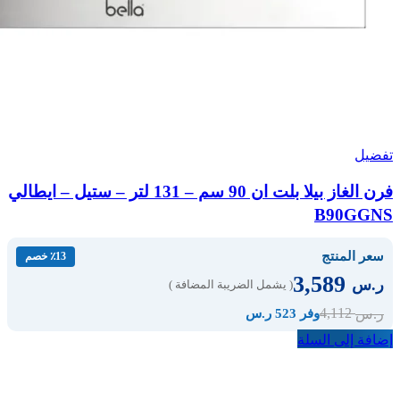
تفضيل
فرن الغاز بيلا بلت ان 90 سم – 131 لتر – ستيل – ايطالي
B90GGNS
سعر المنتج
٪13 خصم
3,589
ر.س
( يشمل الضريبة المضافة )
4,112
ر.س
وفر 523 ر.س
إضافة إلى السلة