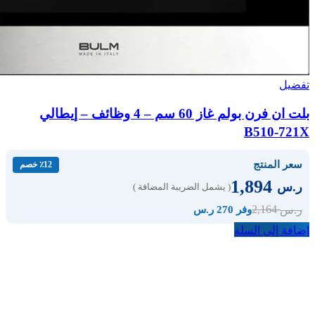
تفضيل
بلت ان فرن بولم غاز 60 سم – 4 وظائف – إيطالي
B510-721X
سعر المنتج
٪12 خصم
1,894
ر.س
( يشمل الضريبة المضافة )
2,164
ر.س
وفر 270 ر.س
إضافة إلى السلة