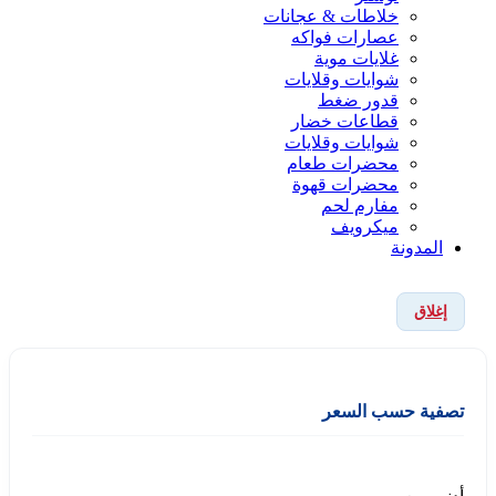
خلاطات & عجانات
عصارات فواكه
غلايات موية
شوايات وقلايات
قدور ضغط
قطاعات خضار
شوايات وقلايات
محضرات طعام
محضرات قهوة
مفارم لحم
ميكرويف
المدونة
إغلاق
تصفية حسب السعر