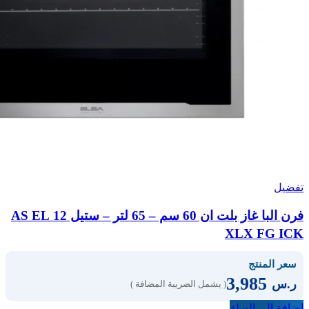
تفضيل
فرن البا غاز بلت ان 60 سم – 65 لتر – ستيل AS EL 12
XLX FG ICK
سعر المنتج
3,985
ر.س
( يشمل الضريبة المضافة )
إضافة إلى السلة