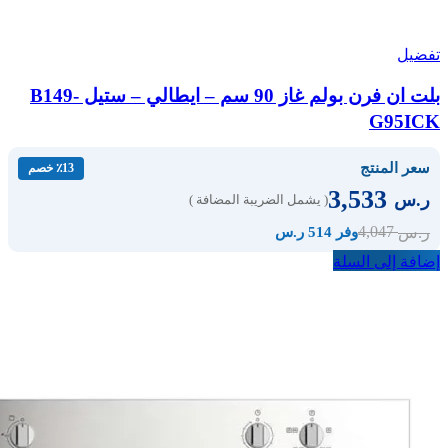
تفضيل
بلت ان فرن بولم غاز 90 سم – ايطالي – ستيل B149-
G95ICK
سعر المنتج
٪13 خصم
3,533
ر.س
( يشمل الضريبة المضافة )
4,047
ر.س
وفر 514 ر.س
إضافة إلى السلة