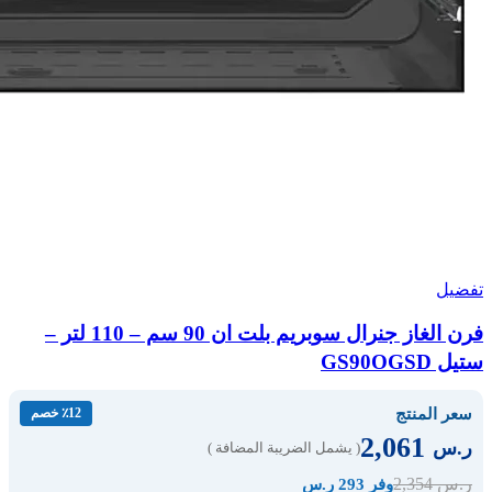
تفضيل
فرن الغاز جنرال سوبريم بلت ان 90 سم – 110 لتر –
ستيل GS90OGSD
سعر المنتج
٪12 خصم
2,061
ر.س
( يشمل الضريبة المضافة )
2,354
ر.س
وفر 293 ر.س