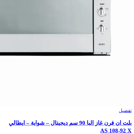
تفضيل
بلت ان فرن غاز البا 90 سم ديجيتال – شواية – ايطالي
AS 108-92 X