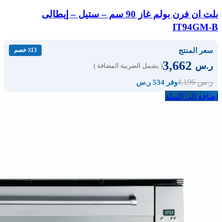
بلت ان فرن بولم غاز 90 سم – ستيل – إيطالى
IT94GM-B
سعر المنتج
٪13 خصم
3,662
ر.س
( يشمل الضريبة المضافة )
4,196
ر.س
وفر 534 ر.س
إضافة إلى السلة