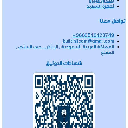
بلت ان كبيرة
أجهزة المطبخ
تواصل معنا
9660546423749+
builtin1com@gmail.com
المملكة العربية السعودية , الرياض , حي السلي ,
المقنع
شهادات التوثيق