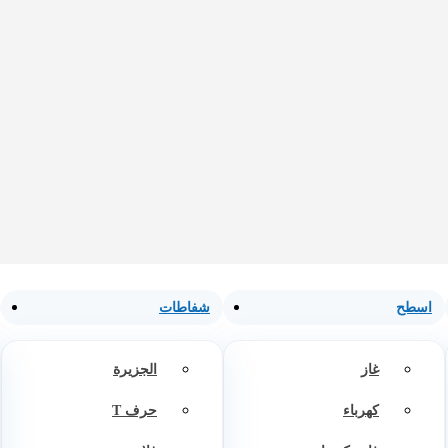
اسطح
شفاطات
غاز
الجزيرة
كهرباء
حرف T