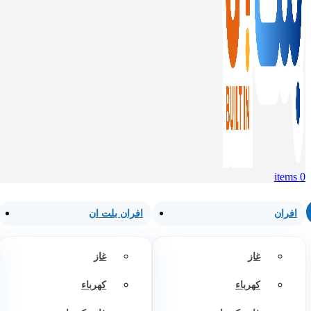
items
0
افران
افران بلت ان
غاز
غاز
كهرباء
كهرباء