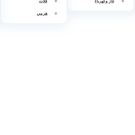
غاز وكهرباء
فلات
هرمي