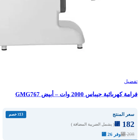
تفضيل
فرامة كهربائية جيباس 2000 وات – أبيض GMG767
سعر المنتج
٪13 خصم
182
⃁
( يشمل الضريبة المضافة )
⃁
208
وفر 26 ⃁