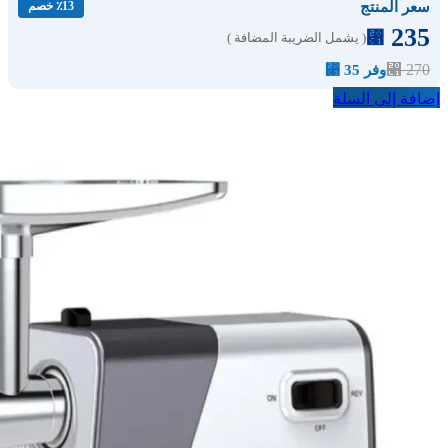
سعر المنتج
٪13 خصم
235
⃁
( يشمل الضريبة المضافة )
⃁
270
وفر 35 ⃁
إضافة إلى السلة