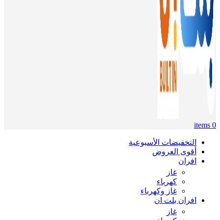
items
0
التخفيضات الأسبوعية
أقوى العروض
افران
غاز
كهرباء
غاز وكهرباء
افران بلت ان
غاز