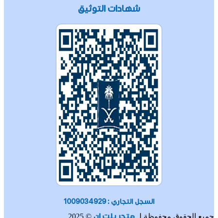
شهادات التوثيق
السجل التجاري : 1009034929
متجر بلت ان
جميع الحقوق محفوظة لـ
© 2025.