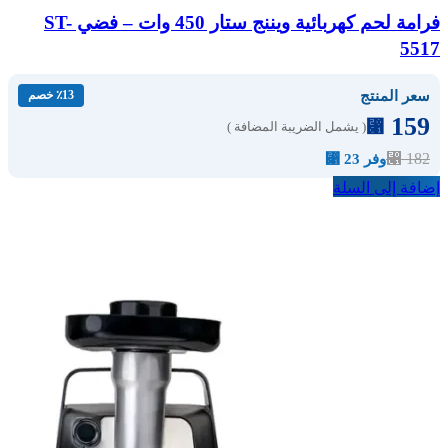
فرامة لحم كهربائية ويننج ستار 450 وات – فضي ST-
5517
سعر المنتج
٪13 خصم
159
⃁
( يشمل الضريبة المضافة )
⃁
182
وفر 23 ⃁
إضافة إلى السلة