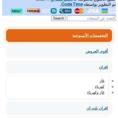
Code Time
تم التطوير بواسطة
.
Search
التخفيضات الأسبوعية
أقوى العروض
افران
غاز
كهرباء
غاز وكهرباء
افران بلت ان