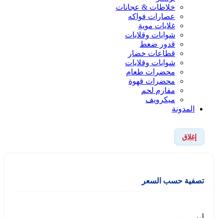
خلاطات & عجانات
عصارات فواكه
غلايات موية
شوايات وقلايات
قدور ضغط
قطاعات خضار
شوايات وقلايات
محضرات طعام
محضرات قهوة
مفارم لحم
ميكرويف
المدونة
إغلاق
تصفية حسب السعر