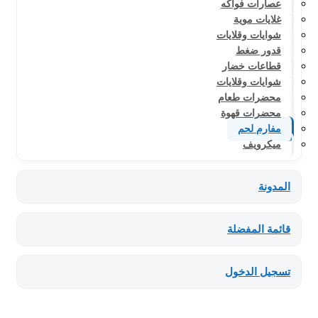
عصارات فواكه
غلايات موية
شوايات وقلايات
قدور ضغط
قطاعات خضار
شوايات وقلايات
محضرات طعام
محضرات قهوة
مفارم لحم
ميكرويف
المدونة
قائمة المفضلة
تسجيل الدخول