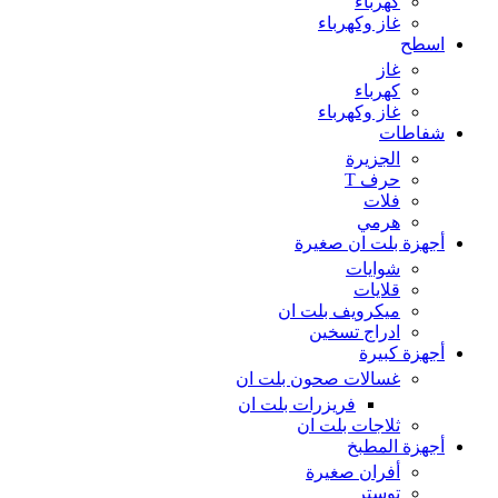
كهرباء
غاز وكهرباء
اسطح
غاز
كهرباء
غاز وكهرباء
شفاطات
الجزيرة
حرف T
فلات
هرمي
أجهزة بلت ان صغيرة
شوايات
قلايات
ميكرويف بلت ان
ادراج تسخين
أجهزة كبيرة
غسالات صحون بلت ان
فريزرات بلت ان
ثلاجات بلت ان
أجهزة المطبخ
أفران صغيرة
توستر