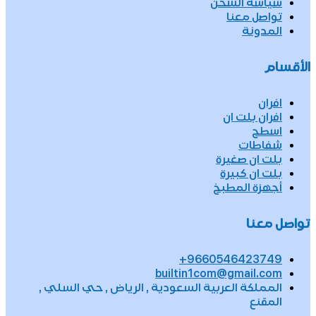
سياسة الشحن
تواصل معنا
المدونة
الأقسام
افران
افران بلت ان
اسطح
شفاطات
بلت ان صغيرة
بلت ان كبيرة
أجهزة المطبخ
تواصل معنا
9660546423749+
builtin1com@gmail.com
المملكة العربية السعودية , الرياض , حي السلي ,
المقنع