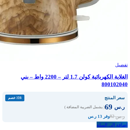
تفضيل
الغلاية الكهربائية كولن 1.7 لتر – 2200 واط – بني
800102040
سعر المنتج
٪16 خصم
69
ر.س
( يشمل الضريبة المضافة )
82
ر.س
وفر 13 ر.س
إضافة إلى السلة