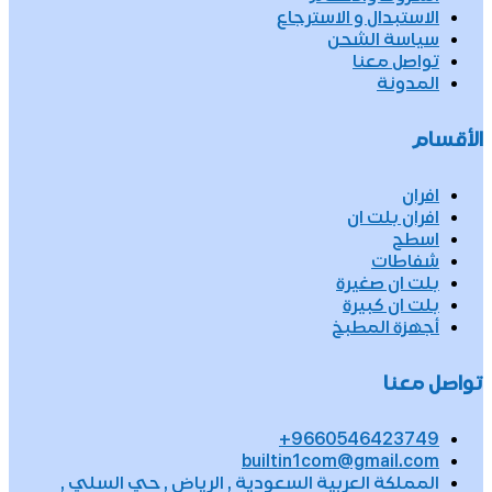
الاستبدال و الاسترجاع
سياسة الشحن
تواصل معنا
المدونة
الأقسام
افران
افران بلت ان
اسطح
شفاطات
بلت ان صغيرة
بلت ان كبيرة
أجهزة المطبخ
تواصل معنا
9660546423749+
builtin1com@gmail.com
المملكة العربية السعودية , الرياض , حي السلي ,