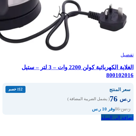
تفضيل
الغلاية الكهربائية كولن 2200 وات – 3 لتر – ستيل
800102016
سعر المنتج
٪12 خصم
76
ر.س
( يشمل الضريبة المضافة )
86
ر.س
وفر 10 ر.س
إضافة إلى السلة