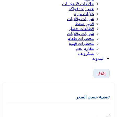
خلاطات & عجانات
عصارات فواكه
غلايات موية
شوايات وقلايات
قدور ضغط
قطاعات خضار
شوايات وقلايات
محضرات طعام
محضرات قهوة
مفارم لحم
ميكرويف
المدونة
إغلاق
تصفية حسب السعر