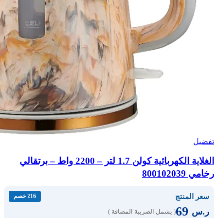
تفضيل
الغلاية الكهربائية كولن 1.7 لتر – 2200 واط – برتقالي
رخامي 800102039
سعر المنتج
٪16 خصم
69
ر.س
( يشمل الضريبة المضافة )