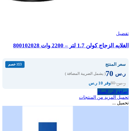
تفضيل
الغلايه الزجاج كولن 1.7 لتر – 2200 وات 800102028
سعر المنتج
٪13 خصم
70
ر.س
( يشمل الضريبة المضافة )
80
ر.س
وفر 10 ر.س
إضافة إلى السلة
تحميل المزيد من المنتجات
تحميل ...