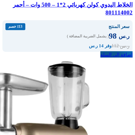
الخلاط اليدوي كولن كهربائي 2*1 – 500 وات – أحمر
801114002
سعر المنتج
٪13 خصم
98
ر.س
( يشمل الضريبة المضافة )
112
ر.س
وفر 14 ر.س
إضافة إلى السلة