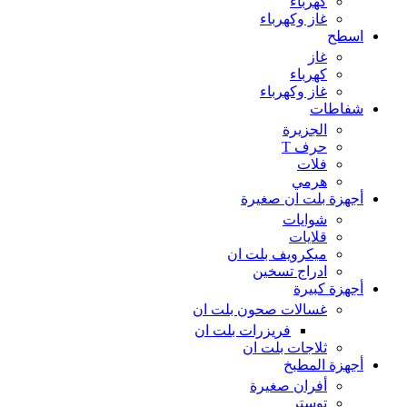
كهرباء
غاز وكهرباء
اسطح
غاز
كهرباء
غاز وكهرباء
شفاطات
الجزيرة
حرف T
فلات
هرمي
أجهزة بلت ان صغيرة
شوايات
قلايات
ميكرويف بلت ان
ادراج تسخين
أجهزة كبيرة
غسالات صحون بلت ان
فريزرات بلت ان
ثلاجات بلت ان
أجهزة المطبخ
أفران صغيرة
توستر