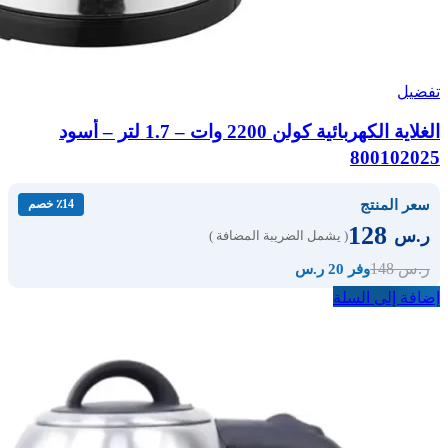
تفضيل
الغلاية الكهربائية كولن 2200 وات – 1.7 لتر – أسود
800102025
سعر المنتج
٪14 خصم
128
ر.س
( يشمل الضريبة المضافة )
148
ر.س
وفر 20 ر.س
إضافة إلى السلة