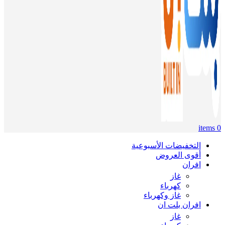
items
0
التخفيضات الأسبوعية
أقوى العروض
افران
غاز
كهرباء
غاز وكهرباء
افران بلت ان
غاز