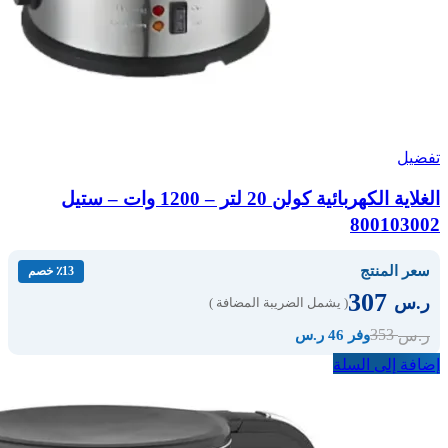
تفضيل
الغلاية الكهربائية كولن 20 لتر – 1200 وات – ستيل
800103002
سعر المنتج
٪13 خصم
307
ر.س
( يشمل الضريبة المضافة )
353
ر.س
وفر 46 ر.س
إضافة إلى السلة