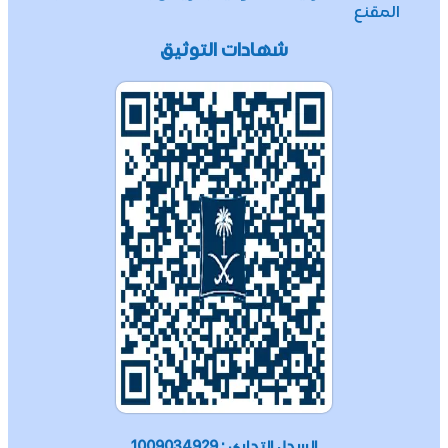
المقنع
شهادات التوثيق
السجل التجاري : 1009034929