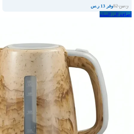
82
ر.س
وفر 13 ر.س
إضافة إلى السلة