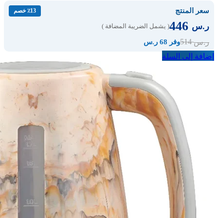
سعر المنتج
٪13 خصم
446
ر.س
( يشمل الضريبة المضافة )
514
ر.س
وفر 68 ر.س
إضافة إلى السلة