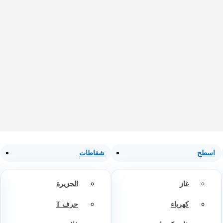
اسطح
شفاطات
غاز
الجزيرة
كهرباء
حرف T