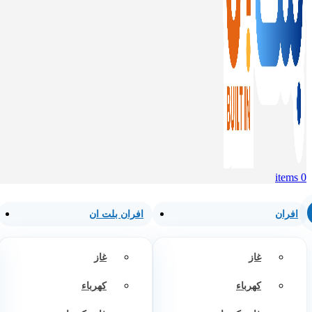
items
0
افران
افران بلت ان
غاز
غاز
كهرباء
كهرباء