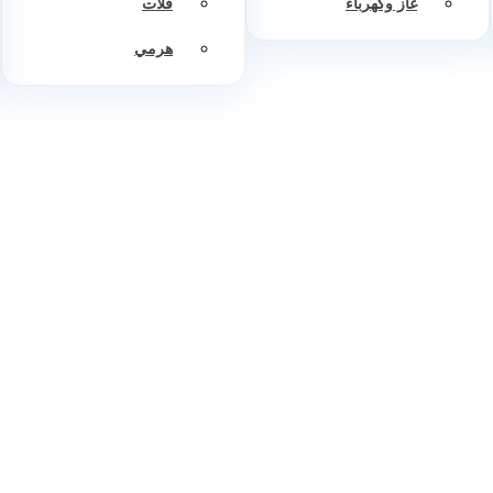
غاز وكهرباء
فلات
هرمي