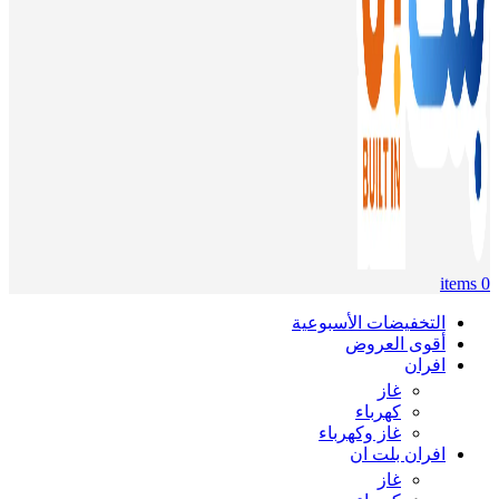
items
0
التخفيضات الأسبوعية
أقوى العروض
افران
غاز
كهرباء
غاز وكهرباء
افران بلت ان
غاز