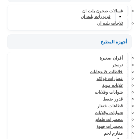
غسالات صحون بلت ان
فريزرات بلت ان
ثلاجات بلت ان
أجهزة المطبخ
أفران صغيرة
توستر
خلاطات & عجانات
عصارات فواكه
غلايات موية
شوايات وقلايات
قدور ضغط
قطاعات خضار
شوايات وقلايات
محضرات طعام
محضرات قهوة
مفارم لحم