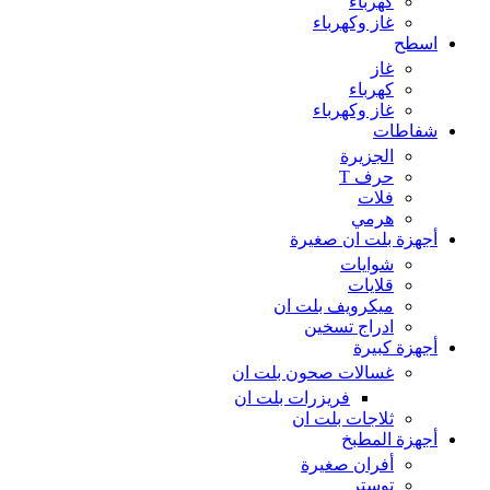
كهرباء
غاز وكهرباء
اسطح
غاز
كهرباء
غاز وكهرباء
شفاطات
الجزيرة
حرف T
فلات
هرمي
أجهزة بلت ان صغيرة
شوايات
قلايات
ميكرويف بلت ان
ادراج تسخين
أجهزة كبيرة
غسالات صحون بلت ان
فريزرات بلت ان
ثلاجات بلت ان
أجهزة المطبخ
أفران صغيرة
توستر