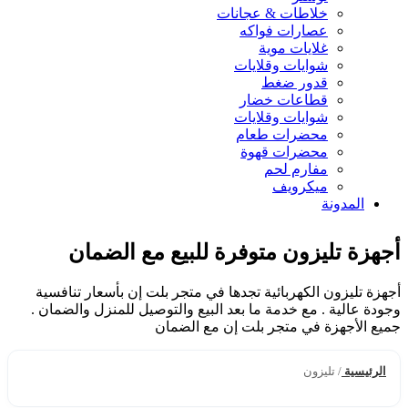
خلاطات & عجانات
عصارات فواكه
غلايات موية
شوايات وقلايات
قدور ضغط
قطاعات خضار
شوايات وقلايات
محضرات طعام
محضرات قهوة
مفارم لحم
ميكرويف
المدونة
أجهزة تليزون متوفرة للبيع مع الضمان
أجهزة تليزون الكهربائية تجدها في متجر بلت إن بأسعار تنافسية
وجودة عالية . مع خدمة ما بعد البيع والتوصيل للمنزل والضمان .
جميع الأجهزة في متجر بلت إن مع الضمان
الرئيسية
/
تليزون