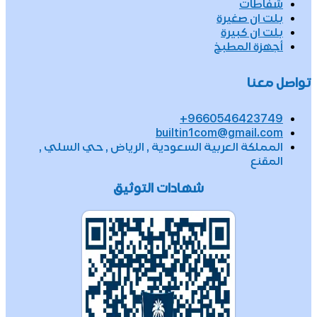
شفاطات
بلت ان صغيرة
بلت ان كبيرة
أجهزة المطبخ
تواصل معنا
9660546423749+
builtin1com@gmail.com
المملكة العربية السعودية , الرياض , حي السلي ,
المقنع
شهادات التوثيق