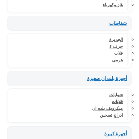
غاز وكهرباء
شفاطات
الجزيرة
حرف T
فلات
هرمي
أجهزة بلت ان صغيرة
شوايات
قلايات
ميكرويف بلت ان
ادراج تسخين
أجهزة كبيرة